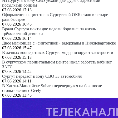
Из Сургута в зону СВО уехали две фуры с адресными
посылками бойцам
07.08.2026 17:13
Оформление пациентов в Сургутской ОКБ стало в четыре
раза быстрее
07.08.2026 16:45
Врачи Сургута почти две недели боролись за жизнь
трёхмесячной девочки
07.08.2026 16:14
Двое мегионцев с «синтетикой» задержаны в Нижневартовске
07.08.2026 15:47
В дачных кооперативах Сургута модернизируют электросети
07.08.2026 15:18
В сургутском перинатальном центре начал работать кабинет
ЗАГС
07.08.2026 14:42
Сургут передаст в зону СВО 33 автомобиля
07.08.2026 14:11
В Ханты-Мансийске Subaru перевернулся на бок после
столкновения с Geely
07.08.2026 13:45