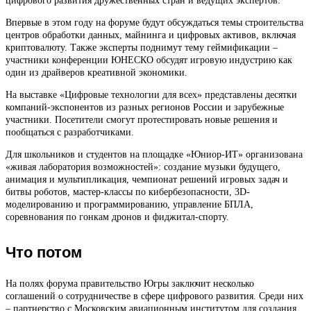
цифрового развития дружественных стран и ведущих экспертов.
Впервые в этом году на форуме будут обсуждаться темы строительства
центров обработки данных, майнинга и цифровых активов, включая
криптовалюту. Также эксперты поднимут тему геймификации –
участники конференции ЮНЕСКО обсудят игровую индустрию как
один из драйверов креативной экономики.
На выставке «Цифровые технологии для всех» представлены десятки
компаний-экспонентов из разных регионов России и зарубежные
участники. Посетители смогут протестировать новые решения и
пообщаться с разработчиками.
Для школьников и студентов на площадке «Юниор-ИТ» организована
«живая лаборатория возможностей»: создание музыки будущего,
анимация и мультипликация, чемпионат решений игровых задач и
битвы роботов, мастер-классы по кибербезопасности, 3D-
моделированию и программированию, управление БПЛА,
соревнования по гонкам дронов и фиджитал-спорту.
Что потом
На полях форума правительство Югры заключит несколько
соглашений о сотрудничестве в сфере цифрового развития. Среди них
– партнерство с Московским авиационным институтом для создания