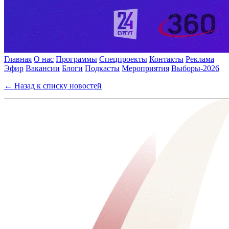
Главная
О нас
Программы
Спецпроекты
Контакты
Реклама
Эфир
Вакансии
Блоги
Подкасты
Мероприятия
Выборы-2026
← Назад к списку новостей