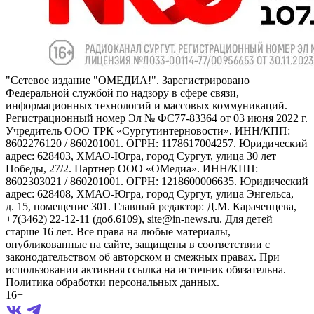
"Сетевое издание "ОМЕДИА!". Зарегистрировано
Федеральной службой по надзору в сфере связи,
информационных технологий и массовых коммуникаций.
Регистрационный номер Эл № ФС77-83364 от 03 июня 2022 г.
Учредитель ООО ТРК «Сургутинтерновости». ИНН/КПП:
8602276120 / 860201001. ОГРН: 1178617004257. Юридический
адрес: 628403, ХМАО-Югра, город Сургут, улица 30 лет
Победы, 27/2. Партнер ООО «ОМедиа». ИНН/КПП:
8602303021 / 860201001. ОГРН: 1218600006635. Юридический
адрес: 628408, ХМАО-Югра, город Сургут, улица Энгельса,
д. 15, помещение 301. Главный редактор: Д.М. Караченцева,
+7(3462) 22-12-11 (доб.6109), site@in-news.ru. Для детей
старше 16 лет. Все права на любые материалы,
опубликованные на сайте, защищены в соответствии с
законодательством об авторском и смежных правах. При
использовании активная ссылка на источник обязательна.
Политика обработки персональных данных.
16+