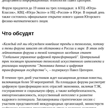
департамента информационных технологий Павел Ципорин.
Форум продлится до 19 июня на трех площадках: в КТЦ «Югра-
Классик», КВЦ «Югра-Экспо» и НЦ «Россия» в Югре. В первый день
также состоялось официальное открытие нового здания Югорского
физико-математического лицея.
Что обсудят
«Каждый год мы обсуждаем новейшие тренды и технологии, потому
и темы форума зависят от обстановки в России и мире. В этом году
лейтмотивом форума и темой пленарного заседания станет
"Глобальное управление цифровой трансформацией". Центральный
трек посвящен применению технологий искусственного интеллекта и
реализации нацпроекта "Экономика данных и цифровая
трансформация государства"», –
подчеркнул Павел Ципорин.
В течение трех дней участников ждет насыщенная деловая повестка,
включающая более 50 мероприятий. На площадках форума рассмотрят
цифровую трансформацию всех отраслей экономики, включая ТЭК,
госуправление и социальную сферу, а также кибербезопасность,
импортонезависимость, искусственный интеллект и развитие
кадрового потенциала. Запланированы стратегические сессии с
участием представителей международных организаций, министерств