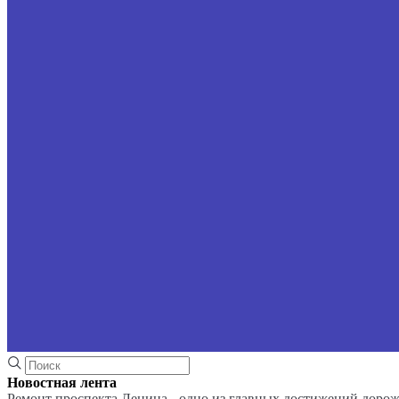
Новостная лента
Ремонт проспекта Ленина - одно из главных достижений доро