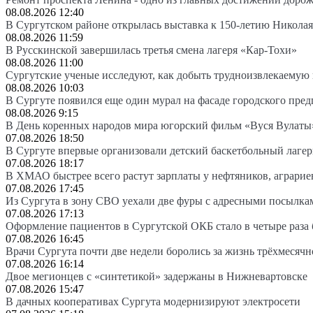
08.08.2026 12:40
В Сургутском районе открылась выставка к 150-летию Николая
08.08.2026 11:59
В Русскинской завершилась третья смена лагеря «Кар-Тохи»
08.08.2026 11:00
Сургутские ученые исследуют, как добыть трудноизвлекаемую
08.08.2026 10:03
В Сургуте появился еще один мурал на фасаде городского пре
08.08.2026 9:15
В День коренных народов мира югорский фильм «Вуся Вулаты»
07.08.2026 18:50
В Сургуте впервые организовали детский баскетбольный лагер
07.08.2026 18:17
В ХМАО быстрее всего растут зарплаты у нефтяников, аграрие
07.08.2026 17:45
Из Сургута в зону СВО уехали две фуры с адресными посылка
07.08.2026 17:13
Оформление пациентов в Сургутской ОКБ стало в четыре раза 
07.08.2026 16:45
Врачи Сургута почти две недели боролись за жизнь трёхмесяч
07.08.2026 16:14
Двое мегионцев с «синтетикой» задержаны в Нижневартовске
07.08.2026 15:47
В дачных кооперативах Сургута модернизируют электросети