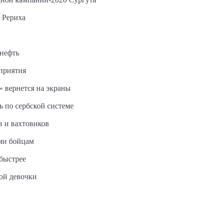
 Рериха
 нефть
дприятия
 вернется на экраны
ь по сербской системе
в и вахтовиков
ми бойцам
быстрее
ной девочки