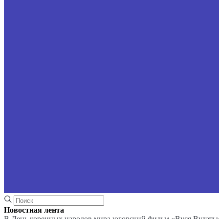
Новостная лента
В День коренных народов мира югорский фильм «Вуся Вулаты»