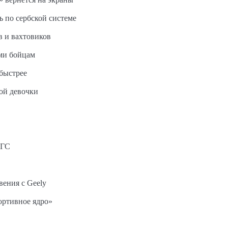
ь по сербской системе
в и вахтовиков
ми бойцам
быстрее
ной девочки
АГС
вения с Geely
ортивное ядро»