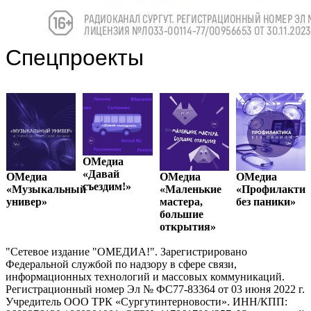
Спецпроекты
ОМедиа
«Давай
ОМед
ОМедиа
ОМедиа
диа
съездим!»
«Нов
«Маленькие
«Профилактика
зыкальный
покол
мастера,
без паники»
ер»
большие
открытия»
"Сетевое издание "ОМЕДИА!". Зарегистрировано
Федеральной службой по надзору в сфере связи,
информационных технологий и массовых коммуникаций.
Регистрационный номер Эл № ФС77-83364 от 03 июня 2022 г.
Учредитель ООО ТРК «Сургутинтерновости». ИНН/КПП: