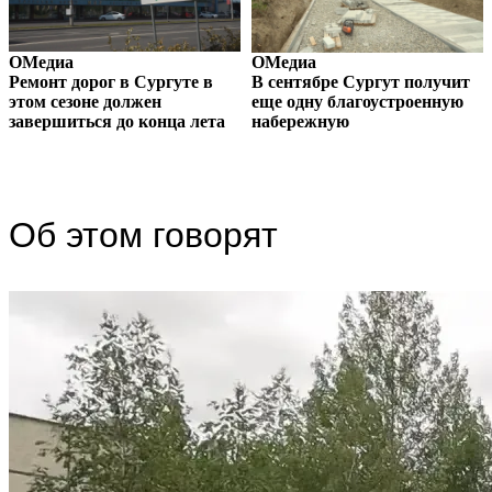
ОМедиа
 Сургуте в
В сентябре Сургут получит
лжен
еще одну благоустроенную
ОМедиа
 конца лета
набережную
Новый подрядч
стройку проезд
Сургуте
Об этом говорят