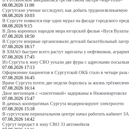
08.08.2026 11:00
Сургутские ученые исследуют, как добыть трудноизвлекаемую
08.08.2026 10:03
В Сургуте появился еще один мурал на фасаде городского пре
08.08.2026 9:15
В День коренных народов мира югорский фильм «Вуся Вулаты»
07.08.2026 18:50
В Сургуте впервые организовали детский баскетбольный лагер
07.08.2026 18:17
В ХМАО быстрее всего растут зарплаты у нефтяников, аграрие
07.08.2026 17:45
Из Сургута в зону СВО уехали две фуры с адресными посылка
07.08.2026 17:13
Оформление пациентов в Сургутской ОКБ стало в четыре раза 
07.08.2026 16:45
Врачи Сургута почти две недели боролись за жизнь трёхмесяч
07.08.2026 16:14
Двое мегионцев с «синтетикой» задержаны в Нижневартовске
07.08.2026 15:47
В дачных кооперативах Сургута модернизируют электросети
07.08.2026 15:18
В сургутском перинатальном центре начал работать кабинет З
07.08.2026 14:42
Сургут передаст в зону СВО 33 автомобиля