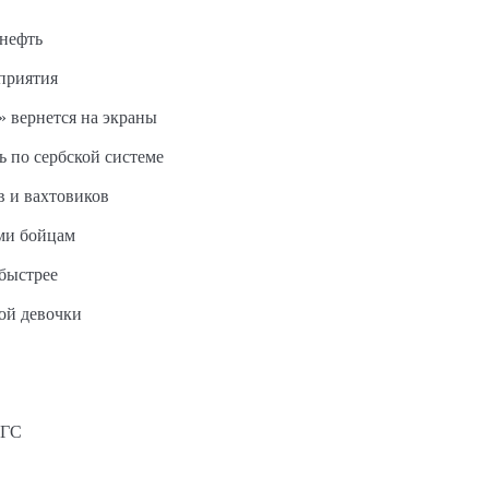
 нефть
дприятия
 вернется на экраны
ь по сербской системе
в и вахтовиков
ми бойцам
быстрее
ной девочки
АГС