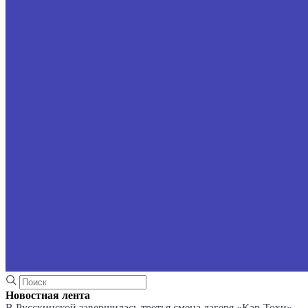
Новостная лента
В Русскинской завершилась третья смена лагеря «Кар-Тохи»