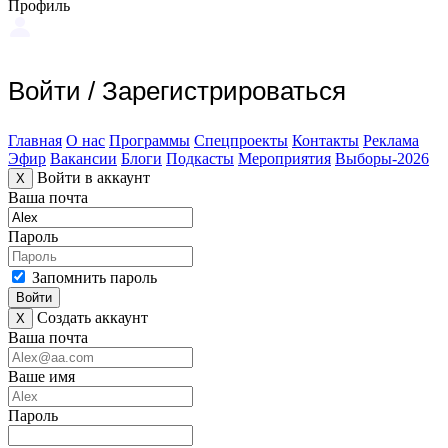
Профиль
Войти
/
Зарегистрироваться
Главная
О нас
Программы
Спецпроекты
Контакты
Реклама
Эфир
Вакансии
Блоги
Подкасты
Мероприятия
Выборы-2026
Войти в аккаунт
X
Ваша почта
Пароль
Запомнить пароль
Войти
Создать аккаунт
X
Ваша почта
Ваше имя
Пароль