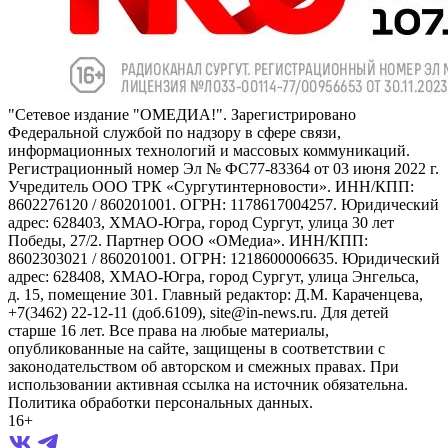
"Сетевое издание "ОМЕДИА!". Зарегистрировано
Федеральной службой по надзору в сфере связи,
информационных технологий и массовых коммуникаций.
Регистрационный номер Эл № ФС77-83364 от 03 июня 2022 г.
Учредитель ООО ТРК «Сургутинтерновости». ИНН/КПП:
8602276120 / 860201001. ОГРН: 1178617004257. Юридический
адрес: 628403, ХМАО-Югра, город Сургут, улица 30 лет
Победы, 27/2. Партнер ООО «ОМедиа». ИНН/КПП:
8602303021 / 860201001. ОГРН: 1218600006635. Юридический
адрес: 628408, ХМАО-Югра, город Сургут, улица Энгельса,
д. 15, помещение 301. Главный редактор: Д.М. Караченцева,
+7(3462) 22-12-11 (доб.6109), site@in-news.ru. Для детей
старше 16 лет. Все права на любые материалы,
опубликованные на сайте, защищены в соответствии с
законодательством об авторском и смежных правах. При
использовании активная ссылка на источник обязательна.
Политика обработки персональных данных.
16+