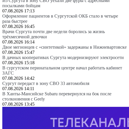
Из Сургута в зону СВО уехали две фуры с адресными
посылками бойцам
07.08.2026 17:13
Оформление пациентов в Сургутской ОКБ стало в четыре
раза быстрее
07.08.2026 16:45
Врачи Сургута почти две недели боролись за жизнь
трёхмесячной девочки
07.08.2026 16:14
Двое мегионцев с «синтетикой» задержаны в Нижневартовске
07.08.2026 15:47
В дачных кооперативах Сургута модернизируют электросети
07.08.2026 15:18
В сургутском перинатальном центре начал работать кабинет
ЗАГС
07.08.2026 14:42
Сургут передаст в зону СВО 33 автомобиля
07.08.2026 14:11
В Ханты-Мансийске Subaru перевернулся на бок после
столкновения с Geely
07.08.2026 13:45