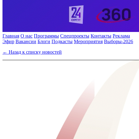
Главная
О нас
Программы
Спецпроекты
Контакты
Реклама
Эфир
Вакансии
Блоги
Подкасты
Мероприятия
Выборы-2026
← Назад к списку новостей