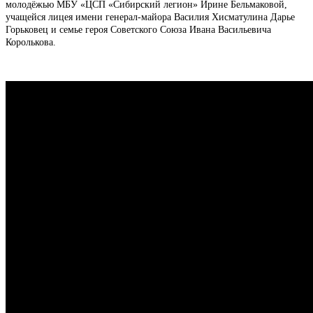
молодёжью МБУ «ЦСП «Сибирский легион» Ирине Бельмаковой,
учащейся лицея имени генерал-майора Василия Хисматулина Дарье
Горьковец и семье героя Советского Союза Ивана Васильевича
Королькова.