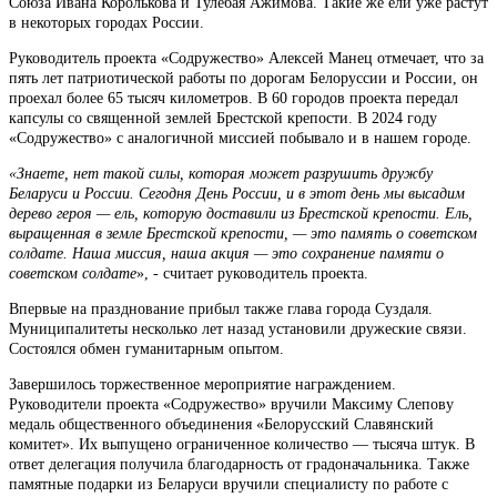
Союза Ивана Королькова и Тулебая Ажимова. Такие же ели уже растут
в некоторых городах России.
Руководитель проекта «Содружество» Алексей Манец отмечает, что за
пять лет патриотической работы по дорогам Белоруссии и России, он
проехал более 65 тысяч километров. В 60 городов проекта передал
капсулы со священной землей Брестской крепости. В 2024 году
«Содружество» с аналогичной миссией побывало и в нашем городе.
«Знаете, нет такой силы, которая может разрушить дружбу
Беларуси и России. Сегодня День России, и в этот день мы высадим
дерево героя — ель, которую доставили из Брестской крепости. Ель,
выращенная в земле Брестской крепости, — это память о советском
солдате. Наша миссия, наша акция — это сохранение памяти о
советском солдате
», - считает руководитель проекта.
Впервые на празднование прибыл также глава города Суздаля.
Муниципалитеты несколько лет назад установили дружеские связи.
Состоялся обмен гуманитарным опытом.
Завершилось торжественное мероприятие награждением.
Руководители проекта «Содружество» вручили Максиму Слепову
медаль общественного объединения «Белорусский Славянский
комитет». Их выпущено ограниченное количество — тысяча штук. В
ответ делегация получила благодарность от градоначальника. Также
памятные подарки из Беларуси вручили специалисту по работе с