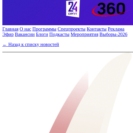
Главная
О нас
Программы
Спецпроекты
Контакты
Реклама
Эфир
Вакансии
Блоги
Подкасты
Мероприятия
Выборы-2026
← Назад к списку новостей