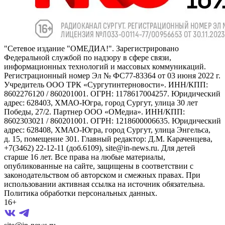
"Сетевое издание "ОМЕДИА!". Зарегистрировано
Федеральной службой по надзору в сфере связи,
информационных технологий и массовых коммуникаций.
Регистрационный номер Эл № ФС77-83364 от 03 июня 2022 г.
Учредитель ООО ТРК «Сургутинтерновости». ИНН/КПП:
8602276120 / 860201001. ОГРН: 1178617004257. Юридический
адрес: 628403, ХМАО-Югра, город Сургут, улица 30 лет
Победы, 27/2. Партнер ООО «ОМедиа». ИНН/КПП:
8602303021 / 860201001. ОГРН: 1218600006635. Юридический
адрес: 628408, ХМАО-Югра, город Сургут, улица Энгельса,
д. 15, помещение 301. Главный редактор: Д.М. Караченцева,
+7(3462) 22-12-11 (доб.6109), site@in-news.ru. Для детей
старше 16 лет. Все права на любые материалы,
опубликованные на сайте, защищены в соответствии с
законодательством об авторском и смежных правах. При
использовании активная ссылка на источник обязательна.
Политика обработки персональных данных.
16+