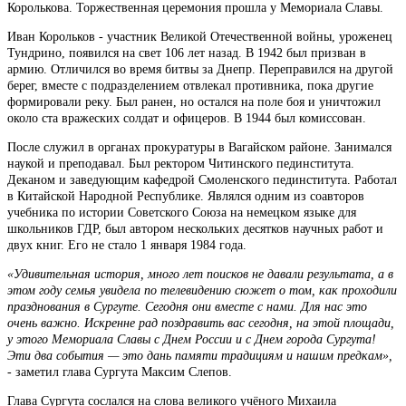
Королькова. Торжественная церемония прошла у Мемориала Славы.
Иван Корольков - участник Великой Отечественной войны, уроженец
Тундрино, появился на свет 106 лет назад. В 1942 был призван в
армию. Отличился во время битвы за Днепр. Переправился на другой
берег, вместе с подразделением отвлекал противника, пока другие
формировали реку. Был ранен, но остался на поле боя и уничтожил
около ста вражеских солдат и офицеров. В 1944 был комиссован.
После служил в органах прокуратуры в Вагайском районе. Занимался
наукой и преподавал. Был ректором Читинского пединститута.
Деканом и заведующим кафедрой Смоленского пединститута. Работал
в Китайской Народной Республике. Являлся одним из соавторов
учебника по истории Советского Союза на немецком языке для
школьников ГДР, был автором нескольких десятков научных работ и
двух книг. Его не стало 1 января 1984 года.
«Удивительная история, много лет поисков не давали результата, а в
этом году семья увидела по телевидению сюжет о том, как проходили
празднования в Сургуте. Сегодня они вместе с нами. Для нас это
очень важно. Искренне рад поздравить вас сегодня, на этой площади,
у этого Мемориала Славы с Днем России и с Днем города Сургута!
Эти два события — это дань памяти традициям и нашим предкам»,
- заметил глава Сургута Максим Слепов.
Глава Сургута сослался на слова великого учёного Михаила