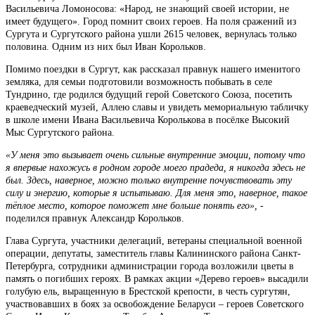
Васильевича Ломоносова: «Народ, не знающий своей истории, не
имеет будущего». Город помнит своих героев. На поля сражений из
Сургута и Сургутского района ушли 2615 человек, вернулась только
половина. Одним из них был Иван Корольков.
Помимо поездки в Сургут, как рассказал правнук нашего именитого
земляка, для семьи подготовили возможность побывать в селе
Тундрино, где родился будущий герой Советского Союза, посетить
краеведческий музей, Аллею славы и увидеть мемориальную табличку
в школе имени Ивана Васильевича Королькова в посёлке Высокий
Мыс Сургутского района.
«У меня это вызывает очень сильные внутренние эмоции, потому что
я впервые нахожусь в родном городе моего прадеда, я никогда здесь не
был. Здесь, наверное, можно только внутренне почувствовать эту
силу и энергию, которые я испытываю. Для меня это, наверное, такое
тёплое место, которое поможет мне больше понять его»,
-
поделился правнук Александр Корольков.
Глава Сургута, участники делегаций, ветераны специальной военной
операции, депутаты, заместитель главы Калининского района Санкт-
Петербурга, сотрудники администрации города возложили цветы в
память о погибших героях. В рамках акции «Дерево героев» высадили
голубую ель, выращенную в Брестской крепости, в честь сургутян,
участвовавших в боях за освобождение Беларуси – героев Советского