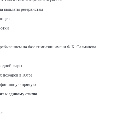
на выплаты резервистам
анцев
ботки
пребыванием на базе гимназии имени Ф.К. Салманова
ордной жары
ых пожаров в Югре
на финишную прямую
ят к единому стилю
к»