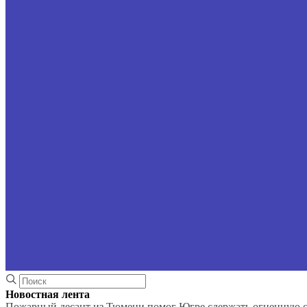
Новостная лента
Пожарный десант из Тюмени помог Югре сдержать огненную 