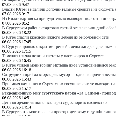
07.08.2026 9:47
Власти Югры выделили дополнительные средства из бюджета 
07.08.2026 9:17
Из Нижневартовска принудительно выдворят полсотни иностр
07.08.2026 8:52
В Сургутском районе стартовал третий этап акарицидной обра
06.08.2026 18:22
В Югре спасли краснокнижного лебедя из рыболовной сети
06.08.2026 17:45
В Сургуте прошло открытие третьей смены лагеря с дневным 
06.08.2026 17:15
Таможня изъяла ножи и кастеты у пассажиров в Сургуте
06.08.2026 16:45
В Югре усилен мониторинг Иртыша из-за установившейся рек
06.08.2026 16:18
Сотрудники приёма вторсырья: мусор — одна из причин лесн
06.08.2026 15:43
Приёмная кампания в Сургутском госуниверситете выходит 
06.08.2026 15:17
Рекреационную зону сургутского парка «За Саймой» привод
06.08.2026 14:51
Дети югорчанина пытались через суд оспорить наследство
06.08.2026 14:14
В Сургуте отремонтировали проезд к детскому саду «Филиппо