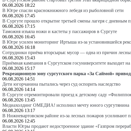
06.08.2026 18:22
В Югре спасли краснокнижного лебедя из рыболовной сети
06.08.2026 17:45
В Сургуте прошло открытие третьей смены лагеря с дневным 
06.08.2026 17:15
Таможня изъяла ножи и кастеты у пассажиров в Сургуте
06.08.2026 16:45
В Югре усилен мониторинг Иртыша из-за установившейся рек
06.08.2026 16:18
Сотрудники приёма вторсырья: мусор — одна из причин лесн
06.08.2026 15:43
Приёмная кампания в Сургутском госуниверситете выходит 
06.08.2026 15:17
Рекреационную зону сургутского парка «За Саймой» привод
06.08.2026 14:51
Дети югорчанина пытались через суд оспорить наследство
06.08.2026 14:14
В Сургуте отремонтировали проезд к детскому саду «Филиппо
06.08.2026 13:45
Медиахолдинг ОМЕДИА! исполнил мечту юного сургутянина
06.08.2026 13:17
В Нижневартовском районе из-за лесных пожаров усиливают 
06.08.2026 12:45
Власти Югры продают недостроенное здание «Газпром перера