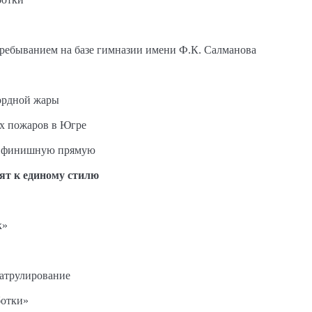
пребыванием на базе гимназии имени Ф.К. Салманова
ордной жары
ых пожаров в Югре
на финишную прямую
ят к единому стилю
к»
патрулирование
ботки»