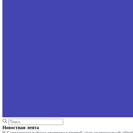
Новостная лента
В Сургутском районе стартовал третий этап акарицидной обра