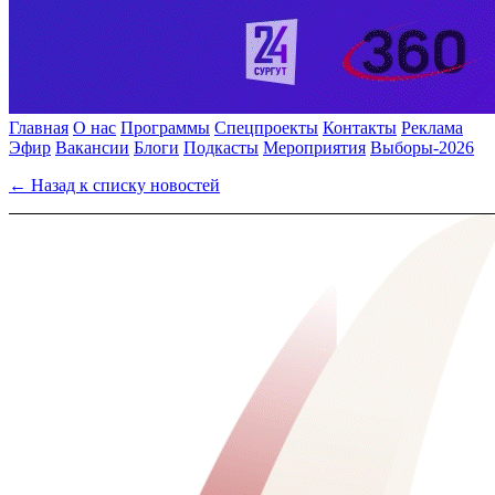
Главная
О нас
Программы
Спецпроекты
Контакты
Реклама
Эфир
Вакансии
Блоги
Подкасты
Мероприятия
Выборы-2026
← Назад к списку новостей