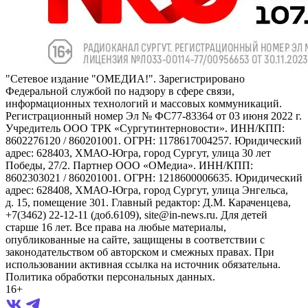
"Сетевое издание "ОМЕДИА!". Зарегистрировано
Федеральной службой по надзору в сфере связи,
информационных технологий и массовых коммуникаций.
Регистрационный номер Эл № ФС77-83364 от 03 июня 2022 г.
Учредитель ООО ТРК «Сургутинтерновости». ИНН/КПП:
8602276120 / 860201001. ОГРН: 1178617004257. Юридический
адрес: 628403, ХМАО-Югра, город Сургут, улица 30 лет
Победы, 27/2. Партнер ООО «ОМедиа». ИНН/КПП:
8602303021 / 860201001. ОГРН: 1218600006635. Юридический
адрес: 628408, ХМАО-Югра, город Сургут, улица Энгельса,
д. 15, помещение 301. Главный редактор: Д.М. Караченцева,
+7(3462) 22-12-11 (доб.6109), site@in-news.ru. Для детей
старше 16 лет. Все права на любые материалы,
опубликованные на сайте, защищены в соответствии с
законодательством об авторском и смежных правах. При
использовании активная ссылка на источник обязательна.
Политика обработки персональных данных.
16+