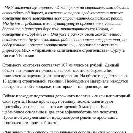
«МКУ заключил муниципальный контракт на строительство объекта
автомобильной дороги, в составе которого предусмотрено также
освещение после завершения всех строительно-монтажных работ.
Мы будем передавать в эксплуатирующую организацию. Если это
дорога то в дирекцию дорожно-транспортного хозяйства, а
освещение в «ДорРемТех». Они уже в рамках своей хозяйственной
деятельности будут выполнять работы по очистке территории, по
содержанию и оплате электроэнергии»,
- рассказал заместитель
директора МКУ «Управление капитального строительства» Сургута
Евгений Васюков.
Стоимость контракта составляет 107 миллионов рублей. Данный
объект выполняется полностью за счёт местного бюджета без
привлечения окружного финансирования. На объекте задействовано
15 единиц строительной техники. Необходимые материалы находятся
на строительной площадке, некоторые — на производстве.
Сейчас проходит подготовка дорожного полотна - сняли непригодный
слой грунта. Позже произведут отсыпку песком, смонтируют
прослойку из геоспана — это армирующий материал. Выше -
щебеночное основание и два слоя асфальтобетонного покрытия.
Проектной документацией предусмотрено решение проблемы с
подтоплением проезжей части.
«Для этого с двух сторон автомобильной дороги мы уже наблюдаем