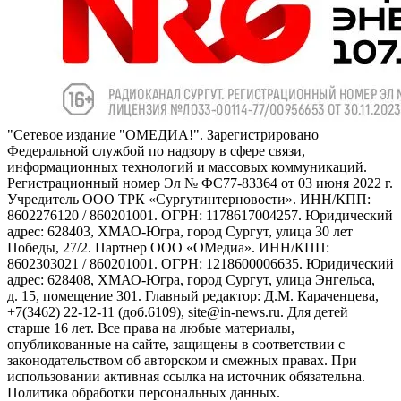
"Сетевое издание "ОМЕДИА!". Зарегистрировано
Федеральной службой по надзору в сфере связи,
информационных технологий и массовых коммуникаций.
Регистрационный номер Эл № ФС77-83364 от 03 июня 2022 г.
Учредитель ООО ТРК «Сургутинтерновости». ИНН/КПП:
8602276120 / 860201001. ОГРН: 1178617004257. Юридический
адрес: 628403, ХМАО-Югра, город Сургут, улица 30 лет
Победы, 27/2. Партнер ООО «ОМедиа». ИНН/КПП:
8602303021 / 860201001. ОГРН: 1218600006635. Юридический
адрес: 628408, ХМАО-Югра, город Сургут, улица Энгельса,
д. 15, помещение 301. Главный редактор: Д.М. Караченцева,
+7(3462) 22-12-11 (доб.6109), site@in-news.ru. Для детей
старше 16 лет. Все права на любые материалы,
опубликованные на сайте, защищены в соответствии с
законодательством об авторском и смежных правах. При
использовании активная ссылка на источник обязательна.
Политика обработки персональных данных.