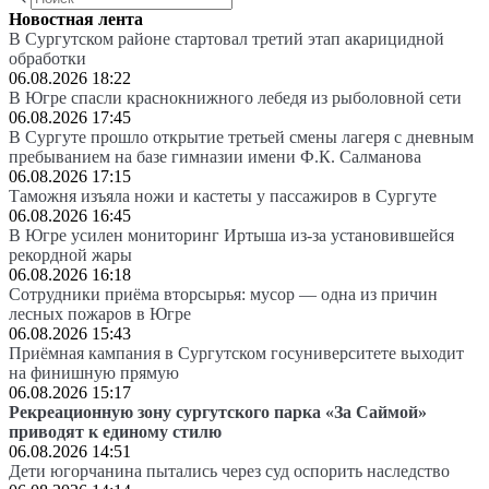
Новостная лента
В Сургутском районе стартовал третий этап акарицидной
обработки
06.08.2026 18:22
В Югре спасли краснокнижного лебедя из рыболовной сети
06.08.2026 17:45
В Сургуте прошло открытие третьей смены лагеря с дневным
пребыванием на базе гимназии имени Ф.К. Салманова
06.08.2026 17:15
Таможня изъяла ножи и кастеты у пассажиров в Сургуте
06.08.2026 16:45
В Югре усилен мониторинг Иртыша из-за установившейся
рекордной жары
06.08.2026 16:18
Сотрудники приёма вторсырья: мусор — одна из причин
лесных пожаров в Югре
06.08.2026 15:43
Приёмная кампания в Сургутском госуниверситете выходит
на финишную прямую
06.08.2026 15:17
Рекреационную зону сургутского парка «За Саймой»
приводят к единому стилю
06.08.2026 14:51
Дети югорчанина пытались через суд оспорить наследство