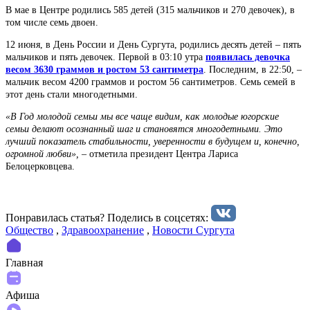
В мае в Центре родились 585 детей (315 мальчиков и 270 девочек), в
том числе семь двоен.
12 июня, в День России и День Сургута, родились десять детей – пять
мальчиков и пять девочек. Первой в 03:10 утра
появилась девочка
весом 3630 граммов и ростом 53 сантиметра
. Последним, в 22:50, –
мальчик весом 4200 граммов и ростом 56 сантиметров. Семь семей в
этот день стали многодетными.
«В Год молодой семьи мы все чаще видим, как молодые югорские
семьи делают осознанный шаг и становятся многодетными. Это
лучший показатель стабильности, уверенности в будущем и, конечно,
огромной любви», –
отметила президент Центра Лариса
Белоцерковцева.
Понравилась статья? Поделиcь в соцсетях:
Общество
,
Здравоохранение
,
Новости Сургута
Главная
Афиша