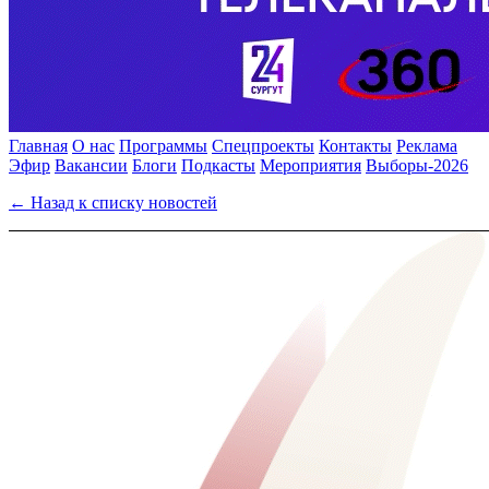
Главная
О нас
Программы
Спецпроекты
Контакты
Реклама
Эфир
Вакансии
Блоги
Подкасты
Мероприятия
Выборы-2026
← Назад к списку новостей