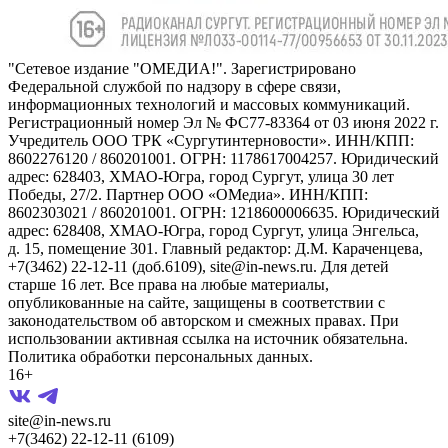
"Сетевое издание "ОМЕДИА!". Зарегистрировано
Федеральной службой по надзору в сфере связи,
информационных технологий и массовых коммуникаций.
Регистрационный номер Эл № ФС77-83364 от 03 июня 2022 г.
Учредитель ООО ТРК «Сургутинтерновости». ИНН/КПП:
8602276120 / 860201001. ОГРН: 1178617004257. Юридический
адрес: 628403, ХМАО-Югра, город Сургут, улица 30 лет
Победы, 27/2. Партнер ООО «ОМедиа». ИНН/КПП:
8602303021 / 860201001. ОГРН: 1218600006635. Юридический
адрес: 628408, ХМАО-Югра, город Сургут, улица Энгельса,
д. 15, помещение 301. Главный редактор: Д.М. Караченцева,
+7(3462) 22-12-11 (доб.6109), site@in-news.ru. Для детей
старше 16 лет. Все права на любые материалы,
опубликованные на сайте, защищены в соответствии с
законодательством об авторском и смежных правах. При
использовании активная ссылка на источник обязательна.
Политика обработки персональных данных.
16+
site@in-news.ru
+7(3462) 22-12-11 (6109)