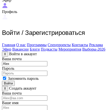
Эфир
Профиль
Войти
/
Зарегистрироваться
Главная
О нас
Программы
Спецпроекты
Контакты
Реклама
Эфир
Вакансии
Блоги
Подкасты
Мероприятия
Выборы-2026
Войти в аккаунт
X
Ваша почта
Пароль
Запомнить пароль
Войти
Создать аккаунт
X
Ваша почта
Ваше имя