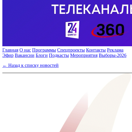
Главная
О нас
Программы
Спецпроекты
Контакты
Реклама
Эфир
Вакансии
Блоги
Подкасты
Мероприятия
Выборы-2026
← Назад к списку новостей