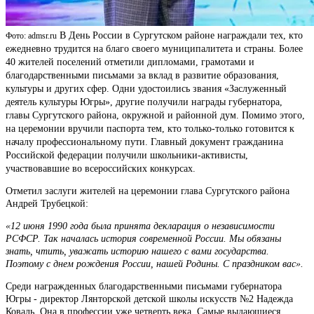
В День России в Сургутском районе награждали тех, кто
Фото: admsr.ru
ежедневно трудится на благо своего муниципалитета и страны. Более
40 жителей поселений отметили дипломами, грамотами и
благодарственными письмами за вклад в развитие образования,
культуры и других сфер. Одни удостоились звания «Заслуженный
деятель культуры Югры», другие получили награды губернатора,
главы Сургутского района, окружной и районной дум. Помимо этого,
на церемонии вручили паспорта тем, кто только-только готовится к
началу профессиональному пути. Главный документ гражданина
Российской федерации получили школьники-активисты,
участвовавшие во всероссийских конкурсах.
Отметил заслуги жителей на церемонии глава Сургутского района
Андрей Трубецкой:
«12 июня 1990 года была принята декларация о независимости
РСФСР. Так началась история современной России. Мы обязаны
знать, чтить, уважать историю нашего с вами государства.
Поэтому с днем рождения России, нашей Родины. С праздником вас».
Среди награжденных благодарственными письмами губернатора
Югры - директор Лянторской детской школы искусств №2 Надежда
Коваль. Она в профессии уже четверть века. Самые выдающиеся