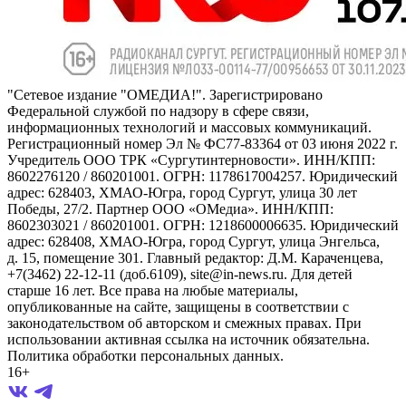
"Сетевое издание "ОМЕДИА!". Зарегистрировано
Федеральной службой по надзору в сфере связи,
информационных технологий и массовых коммуникаций.
Регистрационный номер Эл № ФС77-83364 от 03 июня 2022 г.
Учредитель ООО ТРК «Сургутинтерновости». ИНН/КПП:
8602276120 / 860201001. ОГРН: 1178617004257. Юридический
адрес: 628403, ХМАО-Югра, город Сургут, улица 30 лет
Победы, 27/2. Партнер ООО «ОМедиа». ИНН/КПП:
8602303021 / 860201001. ОГРН: 1218600006635. Юридический
адрес: 628408, ХМАО-Югра, город Сургут, улица Энгельса,
д. 15, помещение 301. Главный редактор: Д.М. Караченцева,
+7(3462) 22-12-11 (доб.6109), site@in-news.ru. Для детей
старше 16 лет. Все права на любые материалы,
опубликованные на сайте, защищены в соответствии с
законодательством об авторском и смежных правах. При
использовании активная ссылка на источник обязательна.
Политика обработки персональных данных.
16+