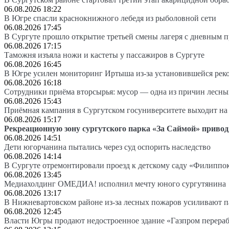
06.08.2026 18:22
В Югре спасли краснокнижного лебедя из рыболовной сети
06.08.2026 17:45
В Сургуте прошло открытие третьей смены лагеря с дневным 
06.08.2026 17:15
Таможня изъяла ножи и кастеты у пассажиров в Сургуте
06.08.2026 16:45
В Югре усилен мониторинг Иртыша из-за установившейся рек
06.08.2026 16:18
Сотрудники приёма вторсырья: мусор — одна из причин лесн
06.08.2026 15:43
Приёмная кампания в Сургутском госуниверситете выходит 
06.08.2026 15:17
Рекреационную зону сургутского парка «За Саймой» привод
06.08.2026 14:51
Дети югорчанина пытались через суд оспорить наследство
06.08.2026 14:14
В Сургуте отремонтировали проезд к детскому саду «Филиппо
06.08.2026 13:45
Медиахолдинг ОМЕДИА! исполнил мечту юного сургутянина
06.08.2026 13:17
В Нижневартовском районе из-за лесных пожаров усиливают 
06.08.2026 12:45
Власти Югры продают недостроенное здание «Газпром перера