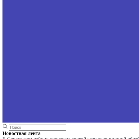
Новостная лента
В Сургутском районе стартовал третий этап акарицидной обра