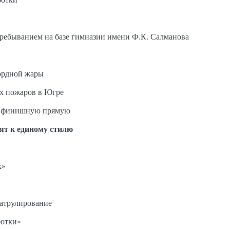
пребыванием на базе гимназии имени Ф.К. Салманова
ордной жары
ых пожаров в Югре
на финишную прямую
ят к единому стилю
к»
патрулирование
ботки»