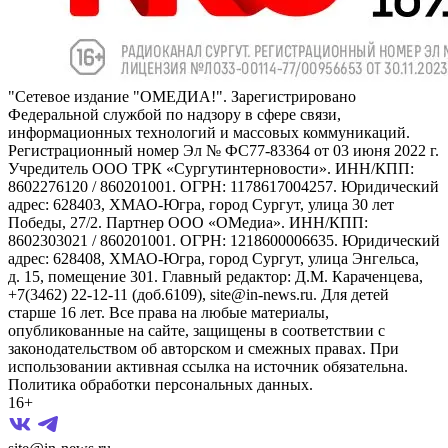
"Сетевое издание "ОМЕДИА!". Зарегистрировано
Федеральной службой по надзору в сфере связи,
информационных технологий и массовых коммуникаций.
Регистрационный номер Эл № ФС77-83364 от 03 июня 2022 г.
Учредитель ООО ТРК «Сургутинтерновости». ИНН/КПП:
8602276120 / 860201001. ОГРН: 1178617004257. Юридический
адрес: 628403, ХМАО-Югра, город Сургут, улица 30 лет
Победы, 27/2. Партнер ООО «ОМедиа». ИНН/КПП:
8602303021 / 860201001. ОГРН: 1218600006635. Юридический
адрес: 628408, ХМАО-Югра, город Сургут, улица Энгельса,
д. 15, помещение 301. Главный редактор: Д.М. Караченцева,
+7(3462) 22-12-11 (доб.6109), site@in-news.ru. Для детей
старше 16 лет. Все права на любые материалы,
опубликованные на сайте, защищены в соответствии с
законодательством об авторском и смежных правах. При
использовании активная ссылка на источник обязательна.
Политика обработки персональных данных.
16+