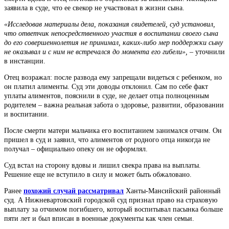
заявила в суде, что ее свекор не участвовал в жизни сына.
«Исследовав материалы дела, показания свидетелей, суд установил,
что ответчик непосредственного участия в воспитании своего сына
до его совершеннолетия не принимал, каких-либо мер поддержки сыну
не оказывал и с ним не встречался до момента его гибели», –
уточнили
в инстанции.
Отец возражал: после развода ему запрещали видеться с ребенком, но
он платил алименты. Суд эти доводы отклонил. Сам по себе факт
уплаты алиментов, пояснили в суде, не делает отца полноценным
родителем – важна реальная забота о здоровье, развитии, образовании
и воспитании.
После смерти матери мальчика его воспитанием занимался отчим. Он
пришел в суд и заявил, что алиментов от родного отца никогда не
получал – официально опеку он не оформлял.
Суд встал на сторону вдовы и лишил свекра права на выплаты.
Решение еще не вступило в силу и может быть обжаловано.
Ранее
похожий случай рассматривал
Ханты-Мансийский районный
суд. А Нижневартовский городской суд признал право на страховую
выплату за отчимом погибшего, который воспитывал пасынка больше
пяти лет и был вписан в военные документы как член семьи.