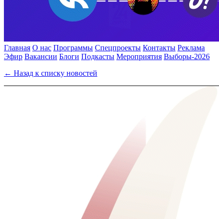
Главная
О нас
Программы
Спецпроекты
Контакты
Реклама
Эфир
Вакансии
Блоги
Подкасты
Мероприятия
Выборы-2026
← Назад к списку новостей