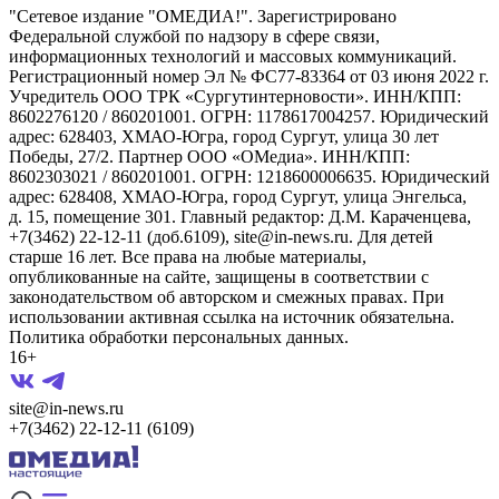
"Сетевое издание "ОМЕДИА!". Зарегистрировано
Федеральной службой по надзору в сфере связи,
информационных технологий и массовых коммуникаций.
Регистрационный номер Эл № ФС77-83364 от 03 июня 2022 г.
Учредитель ООО ТРК «Сургутинтерновости». ИНН/КПП:
8602276120 / 860201001. ОГРН: 1178617004257. Юридический
адрес: 628403, ХМАО-Югра, город Сургут, улица 30 лет
Победы, 27/2. Партнер ООО «ОМедиа». ИНН/КПП:
8602303021 / 860201001. ОГРН: 1218600006635. Юридический
адрес: 628408, ХМАО-Югра, город Сургут, улица Энгельса,
д. 15, помещение 301. Главный редактор: Д.М. Караченцева,
+7(3462) 22-12-11 (доб.6109), site@in-news.ru. Для детей
старше 16 лет. Все права на любые материалы,
опубликованные на сайте, защищены в соответствии с
законодательством об авторском и смежных правах. При
использовании активная ссылка на источник обязательна.
Политика обработки персональных данных.
16+
site@in-news.ru
+7(3462) 22-12-11 (6109)