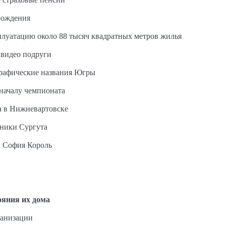
рождения
сплуатацию около 88 тысяч квадратных метров жилья
 видео подруги
графические названия Югры
 началу чемпионата
а в Нижневартовске
ьники Сургута
ы София Король
ояния их дома
ганизации