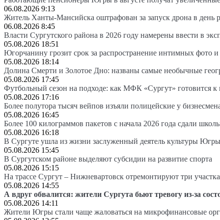
06.08.2026 9:13
Житель Ханты-Мансийска оштрафован за запуск дрона в день 
06.08.2026 8:45
Власти Сургутского района в 2026 году намерены ввести в эк
05.08.2026 18:51
Югорчанину грозит срок за распространение интимных фото и
05.08.2026 18:14
Долина Смерти и Золотое Дно: названы самые необычные гео
05.08.2026 17:45
Футбольный сезон на подходе: как МФК «Сургут» готовится к
05.08.2026 17:16
Более полутора тысяч вейпов изъяли полицейские у бизнесмен
05.08.2026 16:45
Более 100 килограммов пакетов с начала 2026 года сдали школ
05.08.2026 16:18
В Сургуте ушла из жизни заслуженный деятель культуры Югр
05.08.2026 15:45
В Сургутском районе выделяют субсидии на развитие спорта
05.08.2026 15:15
На трассе Сургут – Нижневартовск отремонтируют три участка
05.08.2026 14:55
А вдруг обвалится: жители Сургута бьют тревогу из-за сост
05.08.2026 14:11
Жители Югры стали чаще жаловаться на микрофинансовые ор