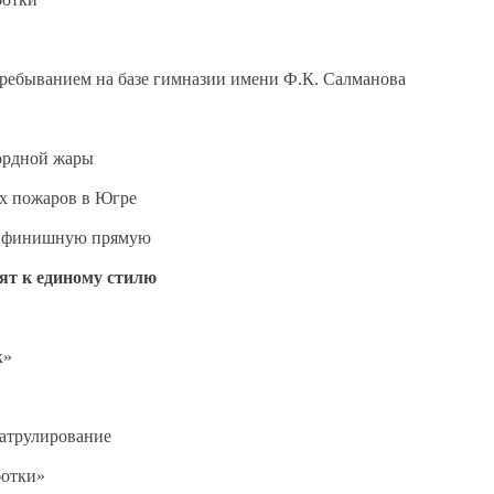
пребыванием на базе гимназии имени Ф.К. Салманова
ордной жары
ых пожаров в Югре
на финишную прямую
ят к единому стилю
к»
патрулирование
ботки»