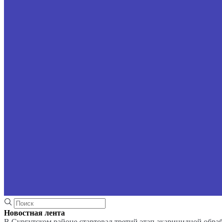
Новостная лента
В Сургутском районе стартовал третий этап акарицидной обра