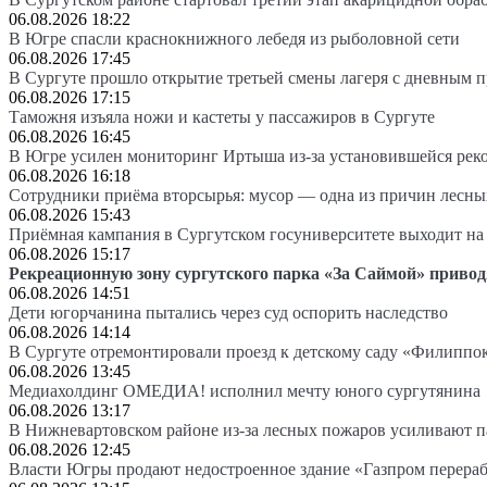
06.08.2026 18:22
В Югре спасли краснокнижного лебедя из рыболовной сети
06.08.2026 17:45
В Сургуте прошло открытие третьей смены лагеря с дневным 
06.08.2026 17:15
Таможня изъяла ножи и кастеты у пассажиров в Сургуте
06.08.2026 16:45
В Югре усилен мониторинг Иртыша из-за установившейся рек
06.08.2026 16:18
Сотрудники приёма вторсырья: мусор — одна из причин лесн
06.08.2026 15:43
Приёмная кампания в Сургутском госуниверситете выходит 
06.08.2026 15:17
Рекреационную зону сургутского парка «За Саймой» привод
06.08.2026 14:51
Дети югорчанина пытались через суд оспорить наследство
06.08.2026 14:14
В Сургуте отремонтировали проезд к детскому саду «Филиппо
06.08.2026 13:45
Медиахолдинг ОМЕДИА! исполнил мечту юного сургутянина
06.08.2026 13:17
В Нижневартовском районе из-за лесных пожаров усиливают 
06.08.2026 12:45
Власти Югры продают недостроенное здание «Газпром перера