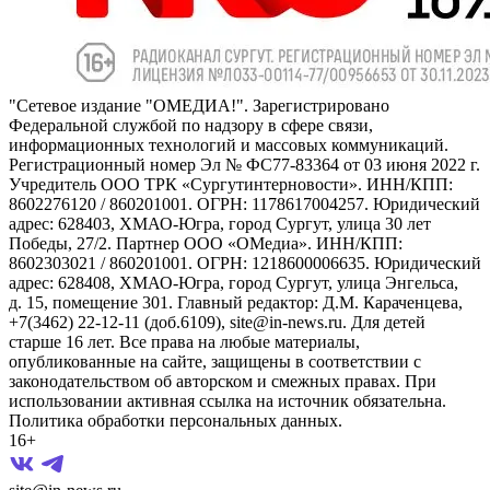
"Сетевое издание "ОМЕДИА!". Зарегистрировано
Федеральной службой по надзору в сфере связи,
информационных технологий и массовых коммуникаций.
Регистрационный номер Эл № ФС77-83364 от 03 июня 2022 г.
Учредитель ООО ТРК «Сургутинтерновости». ИНН/КПП:
8602276120 / 860201001. ОГРН: 1178617004257. Юридический
адрес: 628403, ХМАО-Югра, город Сургут, улица 30 лет
Победы, 27/2. Партнер ООО «ОМедиа». ИНН/КПП:
8602303021 / 860201001. ОГРН: 1218600006635. Юридический
адрес: 628408, ХМАО-Югра, город Сургут, улица Энгельса,
д. 15, помещение 301. Главный редактор: Д.М. Караченцева,
+7(3462) 22-12-11 (доб.6109), site@in-news.ru. Для детей
старше 16 лет. Все права на любые материалы,
опубликованные на сайте, защищены в соответствии с
законодательством об авторском и смежных правах. При
использовании активная ссылка на источник обязательна.
Политика обработки персональных данных.
16+