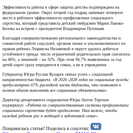
Эффективность работы в сфере защиты детства подтверждена на
федеральном уровне. Округ второй год подряд занимает четвертое
место в рейтинге эффективности профилактики социального
сиротства, который представила детский омбудсмен Мария Львова-
Белова на встрече с президентом Владимиром Путиным.
Благодаря совершенствованию регионального законодательства и
совместной работе соцслужб, органов опеки и уполномоченного по
правам ребенка Людмилы Низамовой в округе удалось добиться
устойчивого тренда: число ограничений родительских прав снизилось
на 46%, а лишений – на 32%. При этом 94,7% выявленных за год
детей-сирот сразу передаются в семьи, а не в учреждения.
Губернатор Югры Руслан Кухарук связал успех с социальной
направленностью бюджета:
«В 2026–2028 годах на социальные нужды
предусмотрено 67% расходной части бюджета, что позволяет в
полном объеме выполнить все социальные обязательства»
.
Директор департамента соцразвития Югры Антон Терехин
подчеркнул:
«Работа по совершенствованию системы профилактики
социального сиротства будет продолжена. Нам важно, чтобы
каждый ребенок рос в любящей и заботливой семье»
.
Понравилась статья? Поделиcь в соцсетях: