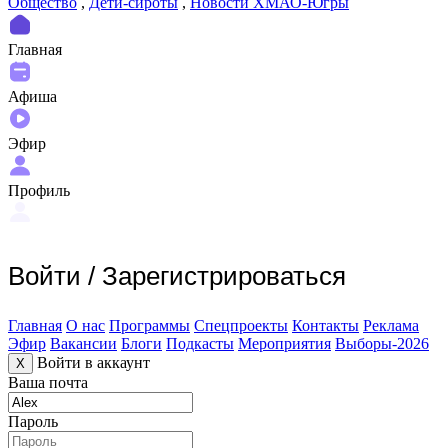
Общество
,
Дети-сироты
,
Новости ХМАО-Югры
Главная
Афиша
Эфир
Профиль
Войти
/
Зарегистрироваться
Главная
О нас
Программы
Спецпроекты
Контакты
Реклама
Эфир
Вакансии
Блоги
Подкасты
Мероприятия
Выборы-2026
Войти в аккаунт
X
Ваша почта
Пароль