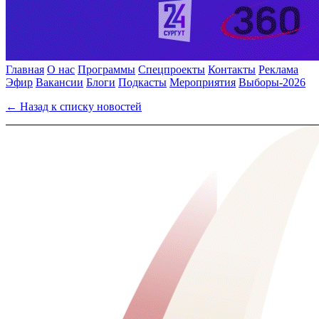
Главная
О нас
Программы
Спецпроекты
Контакты
Реклама
Эфир
Вакансии
Блоги
Подкасты
Мероприятия
Выборы-2026
← Назад к списку новостей