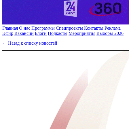
Главная
О нас
Программы
Спецпроекты
Контакты
Реклама
Эфир
Вакансии
Блоги
Подкасты
Мероприятия
Выборы-2026
← Назад к списку новостей