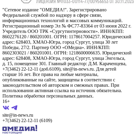
"Сетевое издание "ОМЕДИА!". Зарегистрировано
Федеральной службой по надзору в сфере связи,
информационных технологий и массовых коммуникаций.
Регистрационный номер Эл № ФС77-83364 от 03 июня 2022 г.
Учредитель ООО ТРК «Сургутинтерновости». ИНН/КПП:
8602276120 / 860201001. ОГРН: 1178617004257. Юридический
адрес: 628403, ХМАО-Югра, город Сургут, улица 30 лет
Победы, 27/2. Партнер ООО «ОМедиа». ИНН/КПП:
8602303021 / 860201001. ОГРН: 1218600006635. Юридический
адрес: 628408, ХМАО-Югра, город Сургут, улица Энгельса,
д. 15, помещение 301. Главный редактор: Д.М. Караченцева,
+7(3462) 22-12-11 (доб.6109), site@in-news.ru. Для детей
старше 16 лет. Все права на любые материалы,
опубликованные на сайте, защищены в соответствии с
законодательством об авторском и смежных правах. При
использовании активная ссылка на источник обязательна.
Политика обработки персональных данных.
16+
site@in-news.ru
+7(3462) 22-12-11 (6109)