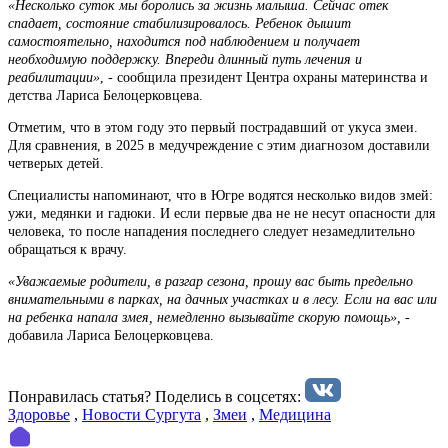
«Несколько суток мы боролись за жизнь малыша. Сейчас отек
спадает, состояние стабилизировалось. Ребенок дышит
самостоятельно, находится под наблюдением и получает
необходимую поддержку. Впереди длинный путь лечения и
реабилитации»
, - сообщила президент Центра охраны материнства и
детства Лариса Белоцерковцева.
Отметим, что в этом году это первый пострадавший от укуса змеи.
Для сравнения, в 2025 в медучреждение с этим диагнозом доставили
четверых детей.
Специалисты напоминают, что в Югре водятся несколько видов змей:
ужи, медянки и гадюки. И если первые два не не несут опасности для
человека, то после нападения последнего следует незамедлительно
обращаться к врачу.
«Уважаемые родители, в разгар сезона, прошу вас быть предельно
внимательными в парках, на дачных участках и в лесу. Если на вас или
на ребенка напала змея, немедленно вызывайте скорую помощь»,
-
добавила Лариса Белоцерковцева.
Понравилась статья? Поделиcь в соцсетях:
Здоровье
,
Новости Сургута
,
Змеи
,
Медицина