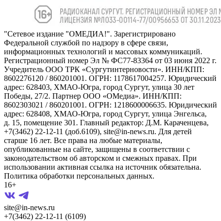
"Сетевое издание "ОМЕДИА!". Зарегистрировано
Федеральной службой по надзору в сфере связи,
информационных технологий и массовых коммуникаций.
Регистрационный номер Эл № ФС77-83364 от 03 июня 2022 г.
Учредитель ООО ТРК «Сургутинтерновости». ИНН/КПП:
8602276120 / 860201001. ОГРН: 1178617004257. Юридический
адрес: 628403, ХМАО-Югра, город Сургут, улица 30 лет
Победы, 27/2. Партнер ООО «ОМедиа». ИНН/КПП:
8602303021 / 860201001. ОГРН: 1218600006635. Юридический
адрес: 628408, ХМАО-Югра, город Сургут, улица Энгельса,
д. 15, помещение 301. Главный редактор: Д.М. Караченцева,
+7(3462) 22-12-11 (доб.6109), site@in-news.ru. Для детей
старше 16 лет. Все права на любые материалы,
опубликованные на сайте, защищены в соответствии с
законодательством об авторском и смежных правах. При
использовании активная ссылка на источник обязательна.
Политика обработки персональных данных.
16+
site@in-news.ru
+7(3462) 22-12-11 (6109)