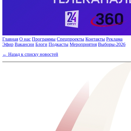
Главная
О нас
Программы
Спецпроекты
Контакты
Реклама
Эфир
Вакансии
Блоги
Подкасты
Мероприятия
Выборы-2026
← Назад к списку новостей