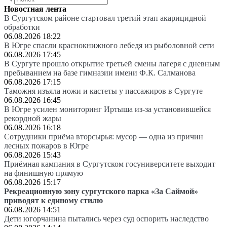
Новостная лента
В Сургутском районе стартовал третий этап акарицидной
обработки
06.08.2026 18:22
В Югре спасли краснокнижного лебедя из рыболовной сети
06.08.2026 17:45
В Сургуте прошло открытие третьей смены лагеря с дневным
пребыванием на базе гимназии имени Ф.К. Салманова
06.08.2026 17:15
Таможня изъяла ножи и кастеты у пассажиров в Сургуте
06.08.2026 16:45
В Югре усилен мониторинг Иртыша из-за установившейся
рекордной жары
06.08.2026 16:18
Сотрудники приёма вторсырья: мусор — одна из причин
лесных пожаров в Югре
06.08.2026 15:43
Приёмная кампания в Сургутском госуниверситете выходит
на финишную прямую
06.08.2026 15:17
Рекреационную зону сургутского парка «За Саймой»
приводят к единому стилю
06.08.2026 14:51
Дети югорчанина пытались через суд оспорить наследство