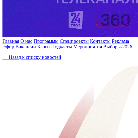
Главная
О нас
Программы
Спецпроекты
Контакты
Реклама
Эфир
Вакансии
Блоги
Подкасты
Мероприятия
Выборы-2026
← Назад к списку новостей