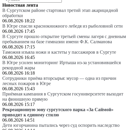
Новостная лента
В Сургутском районе стартовал третий этап акарицидной
обработки
06.08.2026 18:22
В Югре спасли краснокнижного лебедя из рыболовной сети
06.08.2026 17:45
В Сургуте прошло открытие третьей смены лагеря с дневным
пребыванием на базе гимназии имени Ф.К. Салманова
06.08.2026 17:15
Таможня изъяла ножи и кастеты у пассажиров в Сургуте
06.08.2026 16:45
В Югре усилен мониторинг Иртыша из-за установившейся
рекордной жары
06.08.2026 16:18
Сотрудники приёма вторсырья: мусор — одна из причин
лесных пожаров в Югре
06.08.2026 15:43
Приёмная кампания в Сургутском госуниверситете выходит
на финишную прямую
06.08.2026 15:17
Рекреационную зону сургутского парка «За Саймой»
приводят к единому стилю
06.08.2026 14:51
Дети югорчанина пытались через суд оспорить наследство