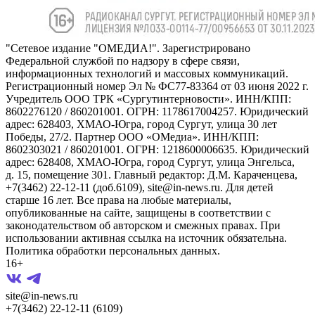
"Сетевое издание "ОМЕДИА!". Зарегистрировано
Федеральной службой по надзору в сфере связи,
информационных технологий и массовых коммуникаций.
Регистрационный номер Эл № ФС77-83364 от 03 июня 2022 г.
Учредитель ООО ТРК «Сургутинтерновости». ИНН/КПП:
8602276120 / 860201001. ОГРН: 1178617004257. Юридический
адрес: 628403, ХМАО-Югра, город Сургут, улица 30 лет
Победы, 27/2. Партнер ООО «ОМедиа». ИНН/КПП:
8602303021 / 860201001. ОГРН: 1218600006635. Юридический
адрес: 628408, ХМАО-Югра, город Сургут, улица Энгельса,
д. 15, помещение 301. Главный редактор: Д.М. Караченцева,
+7(3462) 22-12-11 (доб.6109), site@in-news.ru. Для детей
старше 16 лет. Все права на любые материалы,
опубликованные на сайте, защищены в соответствии с
законодательством об авторском и смежных правах. При
использовании активная ссылка на источник обязательна.
Политика обработки персональных данных.
16+
site@in-news.ru
+7(3462) 22-12-11 (6109)