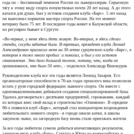
года он – бессменный чемпион России по лыжероллерам. Серьезную
тягу к этому виду спорта почувствовал почти 20 лет назад. А до этого
катался для души, был у истоков создания клуба «Барс». 5 лет назад
он выполнил норматив мастера спорта России. На тот момент
ветерану было 75 лет. В последние годы живет в Калужской области,
но регулярно бывает в Сургуте.
«Во-первых, у меня здесь дети живут. Во-вторых, я здесь сделал
стенды, сосуды забитые были. В-третьих, президент клуба Леонид
Александрович пригласил меня на 30-летие сургутского клуба «Барс», в
котором я тоже много пробыл: и помогал, и был у его истоков
становления. Это дало большой толчок, потому, что, когда он
организовался, мне было 50 лет»,
- поделился Александр Винокуров.
Руководителем клуба все эти годы является Леонид Захаров. Его
организаторские способности в 70-ых годах прошлого века позволили
встать у руля городской федерации лыжного спорта. Он вместе с
единомышленниками добивался создания специализированной базы.
Удалось договориться с десятками предприятий, горожанами, каждый
из которых внес свой вклад в строительство «Олимпии». В середине
90-х появился клуб «Барс», который стал инициатором возрождения
любительского зимнего спорта - в городе ожили катки, в школы
закупили лыжи, на загородную базу вновь стали приезжать жители.
За все годы любители сумели добиться впечатляющих результатов,
защищая честь клуба «Барс», Сургута и Югры на всероссийских и