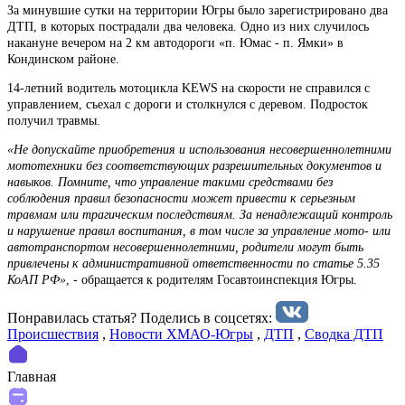
За минувшие сутки на территории Югры было зарегистрировано два
ДТП, в которых пострадали два человека. Одно из них случилось
накануне вечером на 2 км автодороги «п. Юмас - п. Ямки» в
Кондинском районе.
14-летний водитель мотоцикла KEWS на скорости не справился с
управлением, съехал с дороги и столкнулся с деревом. Подросток
получил травмы.
«Не допускайте приобретения и использования несовершеннолетними
мототехники без соответствующих разрешительных документов и
навыков. Помните, что управление такими средствами без
соблюдения правил безопасности может привести к серьезным
травмам или трагическим последствиям. За ненадлежащий контроль
и нарушение правил воспитания, в том числе за управление мото- или
автотранспортом несовершеннолетними, родители могут быть
привлечены к административной ответственности по статье 5.35
КоАП РФ»
, - обращается к родителям Госавтоинспекция Югры.
Понравилась статья? Поделиcь в соцсетях:
Происшествия
,
Новости ХМАО-Югры
,
ДТП
,
Сводка ДТП
Главная