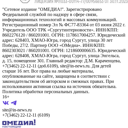
"Сетевое издание "ОМЕДИА!". Зарегистрировано
Федеральной службой по надзору в сфере связи,
информационных технологий и массовых коммуникаций.
Регистрационный номер Эл № ФС77-83364 от 03 июня 2022 г.
Учредитель ООО ТРК «Сургутинтерновости». ИНН/КПП:
8602276120 / 860201001. ОГРН: 1178617004257. Юридический
адрес: 628403, ХМАО-Югра, город Сургут, улица 30 лет
Победы, 27/2. Партнер ООО «ОМедиа». ИНН/КПП:
8602303021 / 860201001. ОГРН: 1218600006635. Юридический
адрес: 628408, ХМАО-Югра, город Сургут, улица Энгельса,
д. 15, помещение 301. Главный редактор: Д.М. Караченцева,
+7(3462) 22-12-11 (доб.6109), site@in-news.ru. Для детей
старше 16 лет. Все права на любые материалы,
опубликованные на сайте, защищены в соответствии с
законодательством об авторском и смежных правах. При
использовании активная ссылка на источник обязательна.
Политика обработки персональных данных.
16+
site@in-news.ru
+7(3462) 22-12-11 (6109)