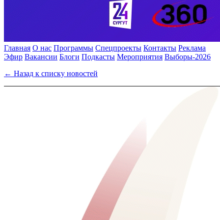
Главная
О нас
Программы
Спецпроекты
Контакты
Реклама
Эфир
Вакансии
Блоги
Подкасты
Мероприятия
Выборы-2026
← Назад к списку новостей