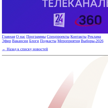
Главная
О нас
Программы
Спецпроекты
Контакты
Реклама
Эфир
Вакансии
Блоги
Подкасты
Мероприятия
Выборы-2026
← Назад к списку новостей