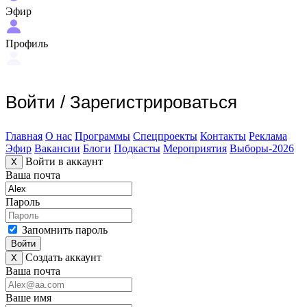
Эфир
Профиль
Войти
/
Зарегистрироваться
Главная
О нас
Программы
Спецпроекты
Контакты
Реклама
Эфир
Вакансии
Блоги
Подкасты
Мероприятия
Выборы-2026
Войти в аккаунт
X
Ваша почта
Пароль
Запомнить пароль
Войти
Создать аккаунт
X
Ваша почта
Ваше имя