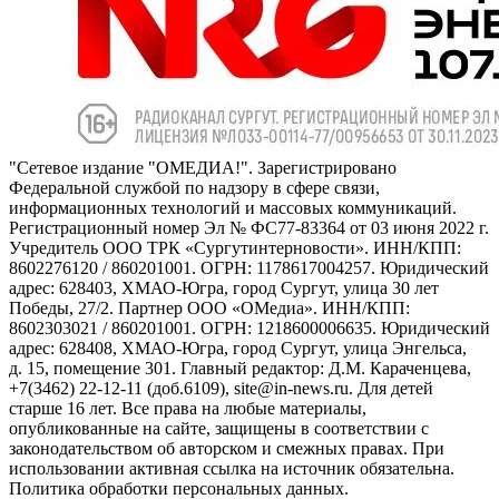
"Сетевое издание "ОМЕДИА!". Зарегистрировано
Федеральной службой по надзору в сфере связи,
информационных технологий и массовых коммуникаций.
Регистрационный номер Эл № ФС77-83364 от 03 июня 2022 г.
Учредитель ООО ТРК «Сургутинтерновости». ИНН/КПП:
8602276120 / 860201001. ОГРН: 1178617004257. Юридический
адрес: 628403, ХМАО-Югра, город Сургут, улица 30 лет
Победы, 27/2. Партнер ООО «ОМедиа». ИНН/КПП:
8602303021 / 860201001. ОГРН: 1218600006635. Юридический
адрес: 628408, ХМАО-Югра, город Сургут, улица Энгельса,
д. 15, помещение 301. Главный редактор: Д.М. Караченцева,
+7(3462) 22-12-11 (доб.6109), site@in-news.ru. Для детей
старше 16 лет. Все права на любые материалы,
опубликованные на сайте, защищены в соответствии с
законодательством об авторском и смежных правах. При
использовании активная ссылка на источник обязательна.
Политика обработки персональных данных.