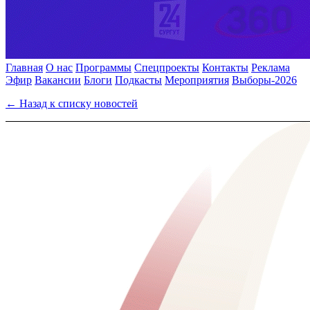
Главная
О нас
Программы
Спецпроекты
Контакты
Реклама
Эфир
Вакансии
Блоги
Подкасты
Мероприятия
Выборы-2026
← Назад к списку новостей