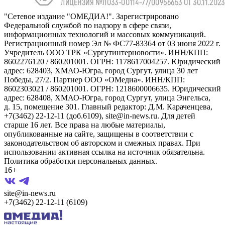
"Сетевое издание "ОМЕДИА!". Зарегистрировано
Федеральной службой по надзору в сфере связи,
информационных технологий и массовых коммуникаций.
Регистрационный номер Эл № ФС77-83364 от 03 июня 2022 г.
Учредитель ООО ТРК «Сургутинтерновости». ИНН/КПП:
8602276120 / 860201001. ОГРН: 1178617004257. Юридический
адрес: 628403, ХМАО-Югра, город Сургут, улица 30 лет
Победы, 27/2. Партнер ООО «ОМедиа». ИНН/КПП:
8602303021 / 860201001. ОГРН: 1218600006635. Юридический
адрес: 628408, ХМАО-Югра, город Сургут, улица Энгельса,
д. 15, помещение 301. Главный редактор: Д.М. Караченцева,
+7(3462) 22-12-11 (доб.6109), site@in-news.ru. Для детей
старше 16 лет. Все права на любые материалы,
опубликованные на сайте, защищены в соответствии с
законодательством об авторском и смежных правах. При
использовании активная ссылка на источник обязательна.
Политика обработки персональных данных.
16+
site@in-news.ru
+7(3462) 22-12-11 (6109)