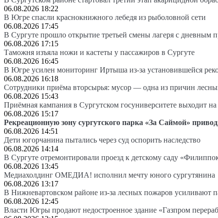
06.08.2026 18:22
В Югре спасли краснокнижного лебедя из рыболовной сети
06.08.2026 17:45
В Сургуте прошло открытие третьей смены лагеря с дневным 
06.08.2026 17:15
Таможня изъяла ножи и кастеты у пассажиров в Сургуте
06.08.2026 16:45
В Югре усилен мониторинг Иртыша из-за установившейся рек
06.08.2026 16:18
Сотрудники приёма вторсырья: мусор — одна из причин лесн
06.08.2026 15:43
Приёмная кампания в Сургутском госуниверситете выходит 
06.08.2026 15:17
Рекреационную зону сургутского парка «За Саймой» привод
06.08.2026 14:51
Дети югорчанина пытались через суд оспорить наследство
06.08.2026 14:14
В Сургуте отремонтировали проезд к детскому саду «Филиппо
06.08.2026 13:45
Медиахолдинг ОМЕДИА! исполнил мечту юного сургутянина
06.08.2026 13:17
В Нижневартовском районе из-за лесных пожаров усиливают 
06.08.2026 12:45
Власти Югры продают недостроенное здание «Газпром перера