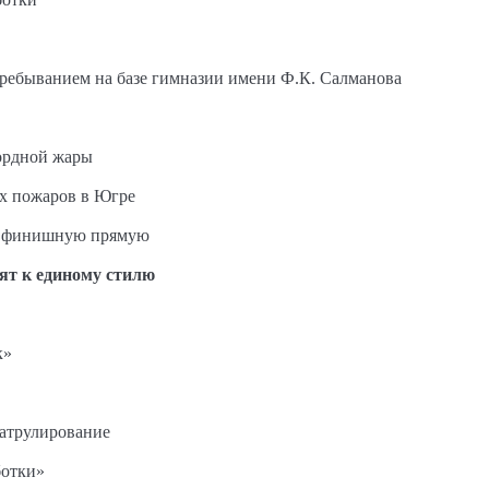
пребыванием на базе гимназии имени Ф.К. Салманова
ордной жары
ых пожаров в Югре
на финишную прямую
ят к единому стилю
к»
патрулирование
ботки»