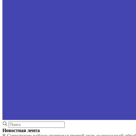
Новостная лента
В Сургутском районе стартовал третий этап акарицидной обра