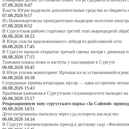
07.08.2026 9:47
Власти Югры выделили дополнительные средства из бюджета 
07.08.2026 9:17
Из Нижневартовска принудительно выдворят полсотни иностр
07.08.2026 8:52
В Сургутском районе стартовал третий этап акарицидной обра
06.08.2026 18:22
В Югре спасли краснокнижного лебедя из рыболовной сети
06.08.2026 17:45
В Сургуте прошло открытие третьей смены лагеря с дневным 
06.08.2026 17:15
Таможня изъяла ножи и кастеты у пассажиров в Сургуте
06.08.2026 16:45
В Югре усилен мониторинг Иртыша из-за установившейся рек
06.08.2026 16:18
Сотрудники приёма вторсырья: мусор — одна из причин лесн
06.08.2026 15:43
Приёмная кампания в Сургутском госуниверситете выходит 
06.08.2026 15:17
Рекреационную зону сургутского парка «За Саймой» привод
06.08.2026 14:51
Дети югорчанина пытались через суд оспорить наследство
06.08.2026 14:14
В Сургуте отремонтировали проезд к детскому саду «Филиппо