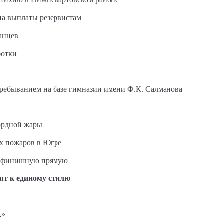
на выплаты резервистам
анцев
ботки
пребыванием на базе гимназии имени Ф.К. Салманова
ордной жары
ых пожаров в Югре
на финишную прямую
ят к единому стилю
к»