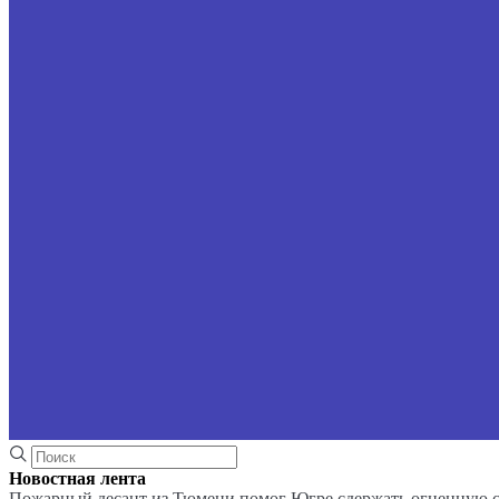
Новостная лента
Пожарный десант из Тюмени помог Югре сдержать огненную 