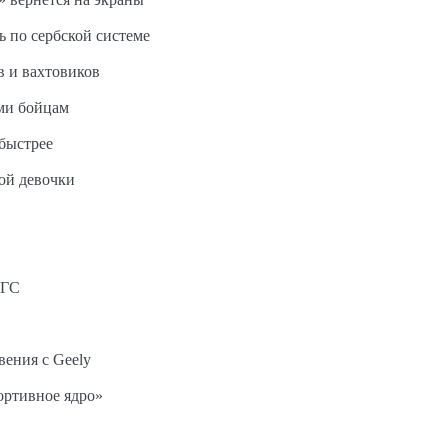
ь по сербской системе
в и вахтовиков
ми бойцам
быстрее
ной девочки
АГС
вения с Geely
ортивное ядро»