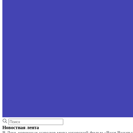
Новостная лента
В День коренных народов мира югорский фильм «Вуся Вулаты»