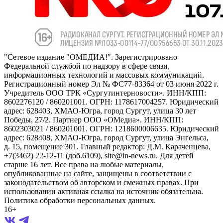
"Сетевое издание "ОМЕДИА!". Зарегистрировано
Федеральной службой по надзору в сфере связи,
информационных технологий и массовых коммуникаций.
Регистрационный номер Эл № ФС77-83364 от 03 июня 2022 г.
Учредитель ООО ТРК «Сургутинтерновости». ИНН/КПП:
8602276120 / 860201001. ОГРН: 1178617004257. Юридический
адрес: 628403, ХМАО-Югра, город Сургут, улица 30 лет
Победы, 27/2. Партнер ООО «ОМедиа». ИНН/КПП:
8602303021 / 860201001. ОГРН: 1218600006635. Юридический
адрес: 628408, ХМАО-Югра, город Сургут, улица Энгельса,
д. 15, помещение 301. Главный редактор: Д.М. Караченцева,
+7(3462) 22-12-11 (доб.6109), site@in-news.ru. Для детей
старше 16 лет. Все права на любые материалы,
опубликованные на сайте, защищены в соответствии с
законодательством об авторском и смежных правах. При
использовании активная ссылка на источник обязательна.
Политика обработки персональных данных.
16+