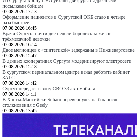
Из Сургута в зону СВО уехали две фуры с адресными
посылками бойцам
07.08.2026 17:13
Оформление пациентов в Сургутской ОКБ стало в четыре
раза быстрее
07.08.2026 16:45
Врачи Сургута почти две недели боролись за жизнь
трёхмесячной девочки
07.08.2026 16:14
Двое мегионцев с «синтетикой» задержаны в Нижневартовске
07.08.2026 15:47
В дачных кооперативах Сургута модернизируют электросети
07.08.2026 15:18
В сургутском перинатальном центре начал работать кабинет
ЗАГС
07.08.2026 14:42
Сургут передаст в зону СВО 33 автомобиля
07.08.2026 14:11
В Ханты-Мансийске Subaru перевернулся на бок после
столкновения с Geely
07.08.2026 13:45