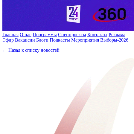
Главная
О нас
Программы
Спецпроекты
Контакты
Реклама
Эфир
Вакансии
Блоги
Подкасты
Мероприятия
Выборы-2026
← Назад к списку новостей