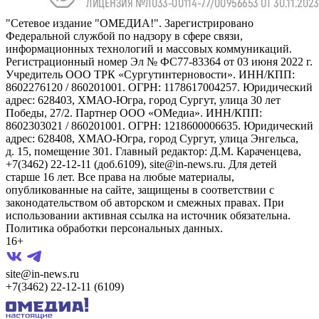
"Сетевое издание "ОМЕДИА!". Зарегистрировано
Федеральной службой по надзору в сфере связи,
информационных технологий и массовых коммуникаций.
Регистрационный номер Эл № ФС77-83364 от 03 июня 2022 г.
Учредитель ООО ТРК «Сургутинтерновости». ИНН/КПП:
8602276120 / 860201001. ОГРН: 1178617004257. Юридический
адрес: 628403, ХМАО-Югра, город Сургут, улица 30 лет
Победы, 27/2. Партнер ООО «ОМедиа». ИНН/КПП:
8602303021 / 860201001. ОГРН: 1218600006635. Юридический
адрес: 628408, ХМАО-Югра, город Сургут, улица Энгельса,
д. 15, помещение 301. Главный редактор: Д.М. Караченцева,
+7(3462) 22-12-11 (доб.6109), site@in-news.ru. Для детей
старше 16 лет. Все права на любые материалы,
опубликованные на сайте, защищены в соответствии с
законодательством об авторском и смежных правах. При
использовании активная ссылка на источник обязательна.
Политика обработки персональных данных.
16+
site@in-news.ru
+7(3462) 22-12-11 (6109)