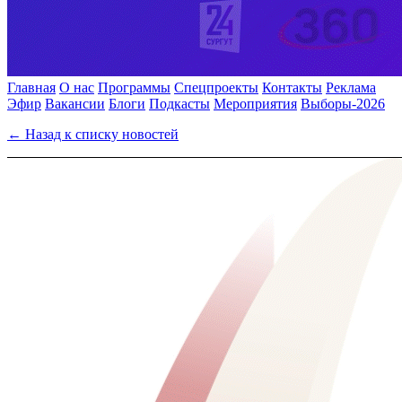
Главная
О нас
Программы
Спецпроекты
Контакты
Реклама
Эфир
Вакансии
Блоги
Подкасты
Мероприятия
Выборы-2026
← Назад к списку новостей