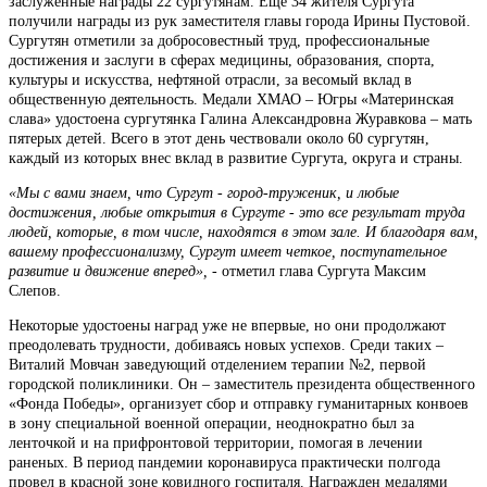
заслуженные награды 22 сургутянам. Еще 34 жителя Сургута
получили награды из рук заместителя главы города Ирины Пустовой.
Сургутян отметили за добросовестный труд, профессиональные
достижения и заслуги в сферах медицины, образования, спорта,
культуры и искусства, нефтяной отрасли, за весомый вклад в
общественную деятельность. Медали ХМАО – Югры «Материнская
слава» удостоена сургутянка Галина Александровна Журавкова – мать
пятерых детей. Всего в этот день чествовали около 60 сургутян,
каждый из которых внес вклад в развитие Сургута, округа и страны.
«Мы с вами знаем, что Сургут - город-труженик, и любые
достижения, любые открытия в Сургуте - это все результат труда
людей, которые, в том числе, находятся в этом зале. И благодаря вам,
вашему профессионализму, Сургут имеет четкое, поступательное
развитие и движение вперед»,
- отметил глава Сургута Максим
Слепов.
Некоторые удостоены наград уже не впервые, но они продолжают
преодолевать трудности, добиваясь новых успехов. Среди таких –
Виталий Мовчан заведующий отделением терапии №2, первой
городской поликлиники. Он – заместитель президента общественного
«Фонда Победы», организует сбор и отправку гуманитарных конвоев
в зону специальной военной операции, неоднократно был за
ленточкой и на прифронтовой территории, помогая в лечении
раненых. В период пандемии коронавируса практически полгода
провел в красной зоне ковидного госпиталя. Награжден медалями