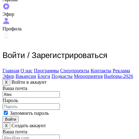
Эфир
Профиль
Войти
/
Зарегистрироваться
Главная
О нас
Программы
Спецпроекты
Контакты
Реклама
Эфир
Вакансии
Блоги
Подкасты
Мероприятия
Выборы-2026
Войти в аккаунт
X
Ваша почта
Пароль
Запомнить пароль
Войти
Создать аккаунт
X
Ваша почта