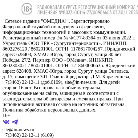
"Сетевое издание "ОМЕДИА!". Зарегистрировано
Федеральной службой по надзору в сфере связи,
информационных технологий и массовых коммуникаций.
Регистрационный номер Эл № ФС77-83364 от 03 июня 2022 г.
Учредитель ООО ТРК «Сургутинтерновости». ИНН/КПП:
8602276120 / 860201001. ОГРН: 1178617004257. Юридический
адрес: 628403, ХМАО-Югра, город Сургут, улица 30 лет
Победы, 27/2. Партнер ООО «ОМедиа». ИНН/КПП:
8602303021 / 860201001. ОГРН: 1218600006635. Юридический
адрес: 628408, ХМАО-Югра, город Сургут, улица Энгельса,
д. 15, помещение 301. Главный редактор: Д.М. Караченцева,
+7(3462) 22-12-11 (доб.6109), site@in-news.ru. Для детей
старше 16 лет. Все права на любые материалы,
опубликованные на сайте, защищены в соответствии с
законодательством об авторском и смежных правах. При
использовании активная ссылка на источник обязательна.
Политика обработки персональных данных.
16+
site@in-news.ru
+7(3462) 22-12-11 (6109)