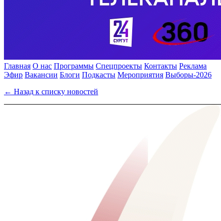
Главная
О нас
Программы
Спецпроекты
Контакты
Реклама
Эфир
Вакансии
Блоги
Подкасты
Мероприятия
Выборы-2026
← Назад к списку новостей