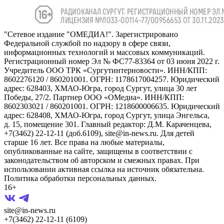
"Сетевое издание "ОМЕДИА!". Зарегистрировано
Федеральной службой по надзору в сфере связи,
информационных технологий и массовых коммуникаций.
Регистрационный номер Эл № ФС77-83364 от 03 июня 2022 г.
Учредитель ООО ТРК «Сургутинтерновости». ИНН/КПП:
8602276120 / 860201001. ОГРН: 1178617004257. Юридический
адрес: 628403, ХМАО-Югра, город Сургут, улица 30 лет
Победы, 27/2. Партнер ООО «ОМедиа». ИНН/КПП:
8602303021 / 860201001. ОГРН: 1218600006635. Юридический
адрес: 628408, ХМАО-Югра, город Сургут, улица Энгельса,
д. 15, помещение 301. Главный редактор: Д.М. Караченцева,
+7(3462) 22-12-11 (доб.6109), site@in-news.ru. Для детей
старше 16 лет. Все права на любые материалы,
опубликованные на сайте, защищены в соответствии с
законодательством об авторском и смежных правах. При
использовании активная ссылка на источник обязательна.
Политика обработки персональных данных.
16+
site@in-news.ru
+7(3462) 22-12-11 (6109)