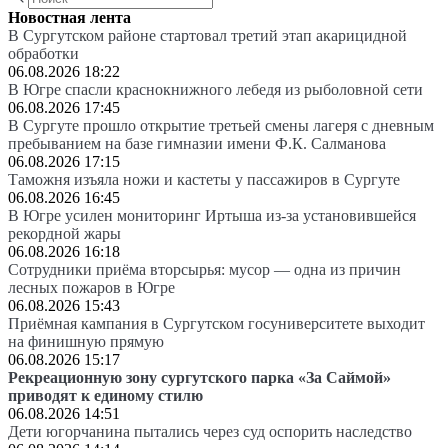
Новостная лента
В Сургутском районе стартовал третий этап акарицидной
обработки
06.08.2026 18:22
В Югре спасли краснокнижного лебедя из рыболовной сети
06.08.2026 17:45
В Сургуте прошло открытие третьей смены лагеря с дневным
пребыванием на базе гимназии имени Ф.К. Салманова
06.08.2026 17:15
Таможня изъяла ножи и кастеты у пассажиров в Сургуте
06.08.2026 16:45
В Югре усилен мониторинг Иртыша из-за установившейся
рекордной жары
06.08.2026 16:18
Сотрудники приёма вторсырья: мусор — одна из причин
лесных пожаров в Югре
06.08.2026 15:43
Приёмная кампания в Сургутском госуниверситете выходит
на финишную прямую
06.08.2026 15:17
Рекреационную зону сургутского парка «За Саймой»
приводят к единому стилю
06.08.2026 14:51
Дети югорчанина пытались через суд оспорить наследство