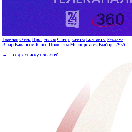
Главная
О нас
Программы
Спецпроекты
Контакты
Реклама
Эфир
Вакансии
Блоги
Подкасты
Мероприятия
Выборы-2026
← Назад к списку новостей