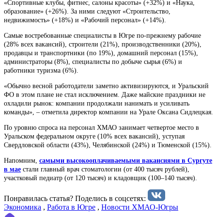
«Спортивные клубы, фитнес, салоны красоты» (+32%) и «Наука,
образование» (+26%). За ними следуют «Строительство,
недвижимость» (+18%) и «Рабочий персонал» (+14%).
Самые востребованные специалисты в Югре по-прежнему рабочие
(28% всех вакансий), строители (21%), производственники (20%),
продавцы и транспортники (по 19%), домашний персонал (15%),
администраторы (8%), специалисты по добыче сырья (6%) и
работники туризма (6%).
«Обычно весной работодатели заметно активизируются, и Уральский
ФО в этом плане не стал исключением. Даже майские праздники не
охладили рынок: компании продолжали нанимать и усиливать
команды», – отметила директор компании на Урале Оксана Сидлецкая.
По уровню спроса на персонал ХМАО занимает четвертое место в
Уральском федеральном округе (10% всех вакансий), уступая
Свердловской области (43%), Челябинской (24%) и Тюменской (15%).
Напомним,
самыми высокооплачиваемыми вакансиями в Сургуте
в мае
стали главный врач стоматологии (от 400 тысяч рублей),
участковый педиатр (от 120 тысяч) и кладовщик (100–140 тысяч).
Понравилась статья? Поделиcь в соцсетях:
Экономика
,
Работа в Югре
,
Новости ХМАО-Югры