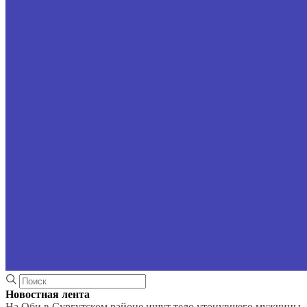
Новостная лента
На Оби в Сургутском районе ищут тело утонувшего мужчины