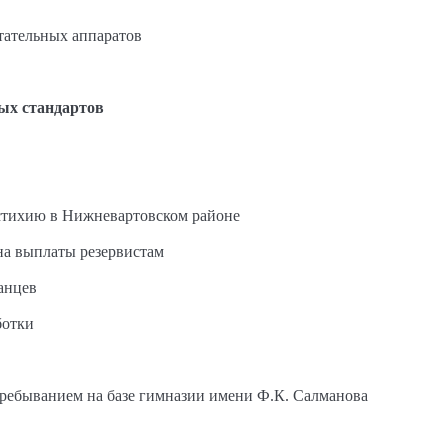
етательных аппаратов
ых стандартов
стихию в Нижневартовском районе
на выплаты резервистам
анцев
ботки
пребыванием на базе гимназии имени Ф.К. Салманова