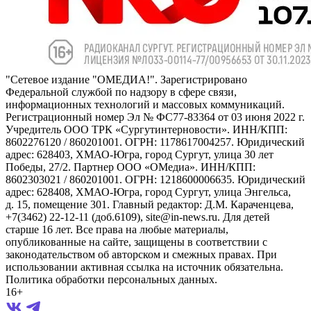
"Сетевое издание "ОМЕДИА!". Зарегистрировано
Федеральной службой по надзору в сфере связи,
информационных технологий и массовых коммуникаций.
Регистрационный номер Эл № ФС77-83364 от 03 июня 2022 г.
Учредитель ООО ТРК «Сургутинтерновости». ИНН/КПП:
8602276120 / 860201001. ОГРН: 1178617004257. Юридический
адрес: 628403, ХМАО-Югра, город Сургут, улица 30 лет
Победы, 27/2. Партнер ООО «ОМедиа». ИНН/КПП:
8602303021 / 860201001. ОГРН: 1218600006635. Юридический
адрес: 628408, ХМАО-Югра, город Сургут, улица Энгельса,
д. 15, помещение 301. Главный редактор: Д.М. Караченцева,
+7(3462) 22-12-11 (доб.6109), site@in-news.ru. Для детей
старше 16 лет. Все права на любые материалы,
опубликованные на сайте, защищены в соответствии с
законодательством об авторском и смежных правах. При
использовании активная ссылка на источник обязательна.
Политика обработки персональных данных.
16+