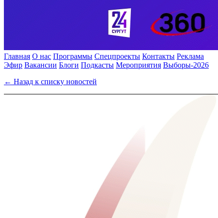
Главная
О нас
Программы
Спецпроекты
Контакты
Реклама
Эфир
Вакансии
Блоги
Подкасты
Мероприятия
Выборы-2026
← Назад к списку новостей