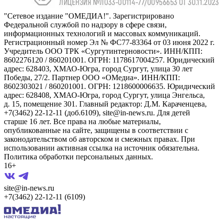
"Сетевое издание "ОМЕДИА!". Зарегистрировано
Федеральной службой по надзору в сфере связи,
информационных технологий и массовых коммуникаций.
Регистрационный номер Эл № ФС77-83364 от 03 июня 2022 г.
Учредитель ООО ТРК «Сургутинтерновости». ИНН/КПП:
8602276120 / 860201001. ОГРН: 1178617004257. Юридический
адрес: 628403, ХМАО-Югра, город Сургут, улица 30 лет
Победы, 27/2. Партнер ООО «ОМедиа». ИНН/КПП:
8602303021 / 860201001. ОГРН: 1218600006635. Юридический
адрес: 628408, ХМАО-Югра, город Сургут, улица Энгельса,
д. 15, помещение 301. Главный редактор: Д.М. Караченцева,
+7(3462) 22-12-11 (доб.6109), site@in-news.ru. Для детей
старше 16 лет. Все права на любые материалы,
опубликованные на сайте, защищены в соответствии с
законодательством об авторском и смежных правах. При
использовании активная ссылка на источник обязательна.
Политика обработки персональных данных.
16+
site@in-news.ru
+7(3462) 22-12-11 (6109)