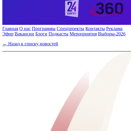
Главная
О нас
Программы
Спецпроекты
Контакты
Реклама
Эфир
Вакансии
Блоги
Подкасты
Мероприятия
Выборы-2026
← Назад к списку новостей