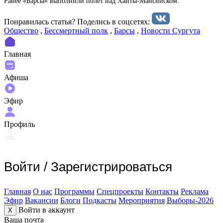
Ранее «Барсы» выполнили полет над Ханты-Мансийском.
Понравилась статья? Поделиcь в соцсетях:
Общество
,
Бессмертный полк
,
Барсы
,
Новости Сургута
Главная
Афиша
Эфир
Профиль
Войти
/
Зарегистрироваться
Главная
О нас
Программы
Спецпроекты
Контакты
Реклама
Эфир
Вакансии
Блоги
Подкасты
Мероприятия
Выборы-2026
Войти в аккаунт
X
Ваша почта