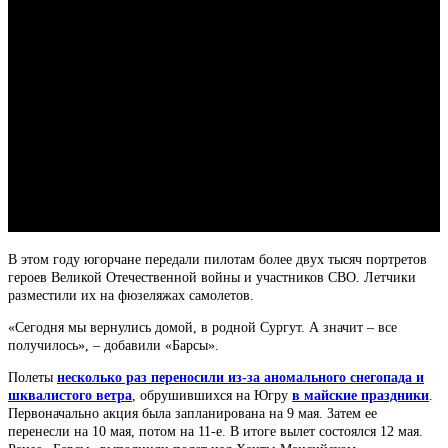
В этом году югорчане передали пилотам более двух тысяч портретов
героев Великой Отечественной войны и участников СВО. Летчики
разместили их на фюзеляжах самолетов.
«Сегодня мы вернулись домой, в родной Сургут. А значит – все
получилось», – добавили «Барсы».
Полеты
несколько раз переносили из-за аномального снегопада и
шквалистого ветра
, обрушившихся на Югру
в майские праздники
.
Первоначально акция была запланирована на 9 мая. Затем ее
перенесли на 10 мая, потом на 11-е. В итоге вылет состоялся 12 мая.