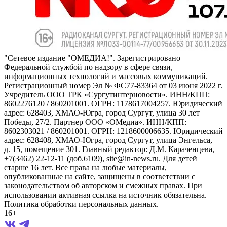
"Сетевое издание "ОМЕДИА!". Зарегистрировано
Федеральной службой по надзору в сфере связи,
информационных технологий и массовых коммуникаций.
Регистрационный номер Эл № ФС77-83364 от 03 июня 2022 г.
Учредитель ООО ТРК «Сургутинтерновости». ИНН/КПП:
8602276120 / 860201001. ОГРН: 1178617004257. Юридический
адрес: 628403, ХМАО-Югра, город Сургут, улица 30 лет
Победы, 27/2. Партнер ООО «ОМедиа». ИНН/КПП:
8602303021 / 860201001. ОГРН: 1218600006635. Юридический
адрес: 628408, ХМАО-Югра, город Сургут, улица Энгельса,
д. 15, помещение 301. Главный редактор: Д.М. Караченцева,
+7(3462) 22-12-11 (доб.6109), site@in-news.ru. Для детей
старше 16 лет. Все права на любые материалы,
опубликованные на сайте, защищены в соответствии с
законодательством об авторском и смежных правах. При
использовании активная ссылка на источник обязательна.
Политика обработки персональных данных.
16+