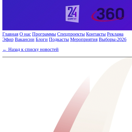
Главная
О нас
Программы
Спецпроекты
Контакты
Реклама
Эфир
Вакансии
Блоги
Подкасты
Мероприятия
Выборы-2026
← Назад к списку новостей