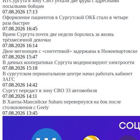
Из Сургута в зону СВО уехали две фуры с адресными
посылками бойцам
07.08.2026 17:13
Оформление пациентов в Сургутской ОКБ стало в четыре
раза быстрее
07.08.2026 16:45
Врачи Сургута почти две недели боролись за жизнь
трёхмесячной девочки
07.08.2026 16:14
Двое мегионцев с «синтетикой» задержаны в Нижневартовске
07.08.2026 15:47
В дачных кооперативах Сургута модернизируют электросети
07.08.2026 15:18
В сургутском перинатальном центре начал работать кабинет
ЗАГС
07.08.2026 14:42
Сургут передаст в зону СВО 33 автомобиля
07.08.2026 14:11
В Ханты-Мансийске Subaru перевернулся на бок после
столкновения с Geely
07.08.2026 13:45