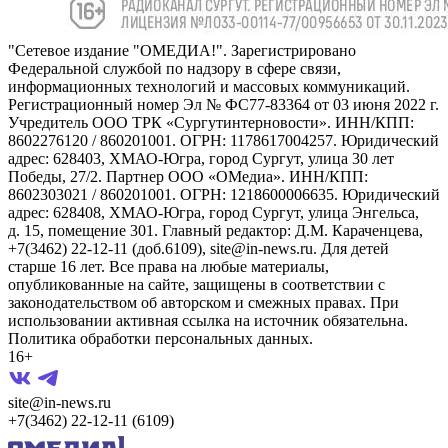
"Сетевое издание "ОМЕДИА!". Зарегистрировано
Федеральной службой по надзору в сфере связи,
информационных технологий и массовых коммуникаций.
Регистрационный номер Эл № ФС77-83364 от 03 июня 2022 г.
Учредитель ООО ТРК «Сургутинтерновости». ИНН/КПП:
8602276120 / 860201001. ОГРН: 1178617004257. Юридический
адрес: 628403, ХМАО-Югра, город Сургут, улица 30 лет
Победы, 27/2. Партнер ООО «ОМедиа». ИНН/КПП:
8602303021 / 860201001. ОГРН: 1218600006635. Юридический
адрес: 628408, ХМАО-Югра, город Сургут, улица Энгельса,
д. 15, помещение 301. Главный редактор: Д.М. Караченцева,
+7(3462) 22-12-11 (доб.6109), site@in-news.ru. Для детей
старше 16 лет. Все права на любые материалы,
опубликованные на сайте, защищены в соответствии с
законодательством об авторском и смежных правах. При
использовании активная ссылка на источник обязательна.
Политика обработки персональных данных.
16+
site@in-news.ru
+7(3462) 22-12-11 (6109)