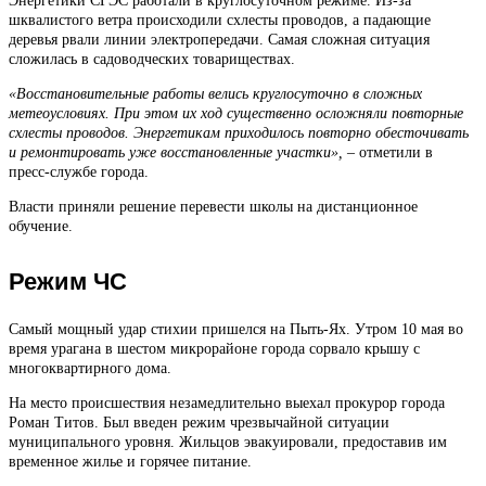
Энергетики СГЭС работали в круглосуточном режиме. Из-за
шквалистого ветра происходили схлесты проводов, а падающие
деревья рвали линии электропередачи. Самая сложная ситуация
сложилась в садоводческих товариществах.
«Восстановительные работы велись круглосуточно в сложных
метеоусловиях. При этом их ход существенно осложняли повторные
схлесты проводов. Энергетикам приходилось повторно обесточивать
и ремонтировать уже восстановленные участки», –
отметили в
пресс-службе города.
Власти приняли решение перевести школы на дистанционное
обучение.
Режим ЧС
Самый мощный удар стихии пришелся на Пыть-Ях. Утром 10 мая во
время урагана в шестом микрорайоне города сорвало крышу с
многоквартирного дома.
На место происшествия незамедлительно выехал прокурор города
Роман Титов. Был введен режим чрезвычайной ситуации
муниципального уровня. Жильцов эвакуировали, предоставив им
временное жилье и горячее питание.