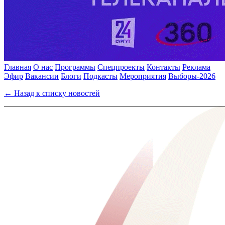
Главная
О нас
Программы
Спецпроекты
Контакты
Реклама
Эфир
Вакансии
Блоги
Подкасты
Мероприятия
Выборы-2026
← Назад к списку новостей