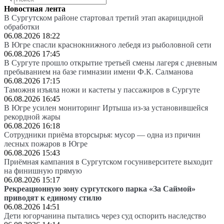
Новостная лента
В Сургутском районе стартовал третий этап акарицидной
обработки
06.08.2026 18:22
В Югре спасли краснокнижного лебедя из рыболовной сети
06.08.2026 17:45
В Сургуте прошло открытие третьей смены лагеря с дневным
пребыванием на базе гимназии имени Ф.К. Салманова
06.08.2026 17:15
Таможня изъяла ножи и кастеты у пассажиров в Сургуте
06.08.2026 16:45
В Югре усилен мониторинг Иртыша из-за установившейся
рекордной жары
06.08.2026 16:18
Сотрудники приёма вторсырья: мусор — одна из причин
лесных пожаров в Югре
06.08.2026 15:43
Приёмная кампания в Сургутском госуниверситете выходит
на финишную прямую
06.08.2026 15:17
Рекреационную зону сургутского парка «За Саймой»
приводят к единому стилю
06.08.2026 14:51
Дети югорчанина пытались через суд оспорить наследство