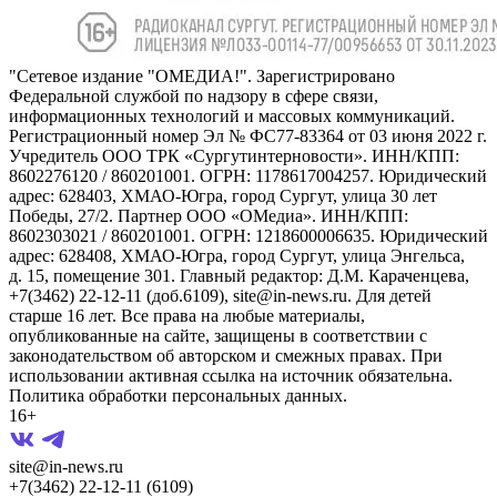
"Сетевое издание "ОМЕДИА!". Зарегистрировано
Федеральной службой по надзору в сфере связи,
информационных технологий и массовых коммуникаций.
Регистрационный номер Эл № ФС77-83364 от 03 июня 2022 г.
Учредитель ООО ТРК «Сургутинтерновости». ИНН/КПП:
8602276120 / 860201001. ОГРН: 1178617004257. Юридический
адрес: 628403, ХМАО-Югра, город Сургут, улица 30 лет
Победы, 27/2. Партнер ООО «ОМедиа». ИНН/КПП:
8602303021 / 860201001. ОГРН: 1218600006635. Юридический
адрес: 628408, ХМАО-Югра, город Сургут, улица Энгельса,
д. 15, помещение 301. Главный редактор: Д.М. Караченцева,
+7(3462) 22-12-11 (доб.6109), site@in-news.ru. Для детей
старше 16 лет. Все права на любые материалы,
опубликованные на сайте, защищены в соответствии с
законодательством об авторском и смежных правах. При
использовании активная ссылка на источник обязательна.
Политика обработки персональных данных.
16+
site@in-news.ru
+7(3462) 22-12-11 (6109)