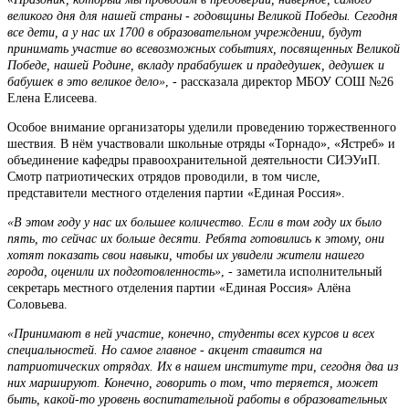
великого дня для нашей страны - годовщины Великой Победы. Сегодня
все дети, а у нас их 1700 в образовательном учреждении, будут
принимать участие во всевозможных событиях, посвященных Великой
Победе, нашей Родине, вкладу прабабушек и прадедушек, дедушек и
бабушек в это великое дело»
, - рассказала директор МБОУ СОШ №26
Елена Елисеева.
Особое внимание организаторы уделили проведению торжественного
шествия. В нём участвовали школьные отряды «Торнадо», «Ястреб» и
объединение кафедры правоохранительной деятельности СИЭУиП.
Смотр патриотических отрядов проводили, в том числе,
представители местного отделения партии «Единая Россия».
«В этом году у нас их большее количество. Если в том году их было
пять, то сейчас их больше десяти. Ребята готовились к этому, они
хотят показать свои навыки, чтобы их увидели жители нашего
города, оценили их подготовленность»
, - заметила исполнительный
секретарь местного отделения партии «Единая Россия» Алёна
Соловьева.
«Принимают в ней участие, конечно, студенты всех курсов и всех
специальностей. Но самое главное - акцент ставится на
патриотических отрядах. Их в нашем институте три, сегодня два из
них маршируют. Конечно, говорить о том, что теряется, может
быть, какой-то уровень воспитательной работы в образовательных