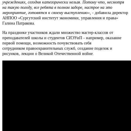
учреждениях, сегодня категорически нельзя. Потому что, несмотря
на такую погоду, все ребята в полном задоре, настрое на это
мероприятие, готовятся к своему выступлению»,
- добавила директор
АНПОО «Сургутский институт экономики, управления и права»
Галина Патракова.
На празднике участников ждали множество мастер-классов от
преподавателей школы и студентов СИЭУиП - например, оказание
первой помощи, возможность почувствовать себя
сотрудником правоохранительных служб, создание поделок и
рисунков, лекции о Великой Отечественной войне.