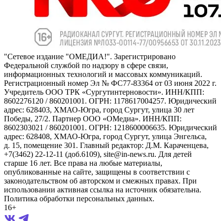
"Сетевое издание "ОМЕДИА!". Зарегистрировано
Федеральной службой по надзору в сфере связи,
информационных технологий и массовых коммуникаций.
Регистрационный номер Эл № ФС77-83364 от 03 июня 2022 г.
Учредитель ООО ТРК «Сургутинтерновости». ИНН/КПП:
8602276120 / 860201001. ОГРН: 1178617004257. Юридический
адрес: 628403, ХМАО-Югра, город Сургут, улица 30 лет
Победы, 27/2. Партнер ООО «ОМедиа». ИНН/КПП:
8602303021 / 860201001. ОГРН: 1218600006635. Юридический
адрес: 628408, ХМАО-Югра, город Сургут, улица Энгельса,
д. 15, помещение 301. Главный редактор: Д.М. Караченцева,
+7(3462) 22-12-11 (доб.6109), site@in-news.ru. Для детей
старше 16 лет. Все права на любые материалы,
опубликованные на сайте, защищены в соответствии с
законодательством об авторском и смежных правах. При
использовании активная ссылка на источник обязательна.
Политика обработки персональных данных.
16+