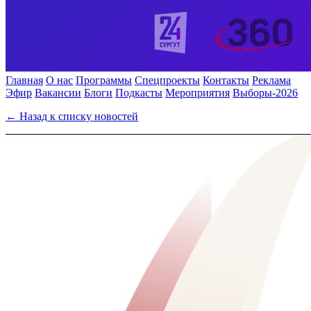
Главная
О нас
Программы
Спецпроекты
Контакты
Реклама
Эфир
Вакансии
Блоги
Подкасты
Мероприятия
Выборы-2026
← Назад к списку новостей