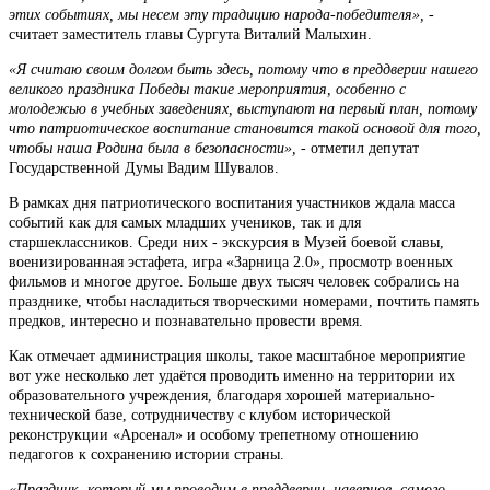
этих событиях, мы несем эту традицию народа-победителя»,
-
считает заместитель главы Сургута Виталий Малыхин.
«Я считаю своим долгом быть здесь, потому что в преддверии нашего
великого праздника Победы такие мероприятия, особенно с
молодежью в учебных заведениях, выступают на первый план, потому
что
патриотическое воспитание становится такой основой для того,
чтобы наша Родина была в безопасности»,
- отметил депутат
Государственной Думы Вадим Шувалов.
В рамках дня патриотического воспитания участников ждала масса
событий как для самых младших учеников, так и для
старшеклассников. Среди них - экскурсия в Музей боевой славы,
военизированная эстафета, игра «Зарница 2.0», просмотр военных
фильмов и многое другое. Больше двух тысяч человек собрались на
празднике, чтобы насладиться творческими номерами, почтить память
предков, интересно и познавательно провести время.
Как отмечает администрация школы, такое масштабное мероприятие
вот уже несколько лет удаётся проводить именно на территории их
образовательного учреждения, благодаря хорошей материально-
технической базе, сотрудничеству с клубом исторической
реконструкции «Арсенал» и особому трепетному отношению
педагогов к сохранению истории страны.
«Праздник, который мы проводим в преддверии, наверное, самого