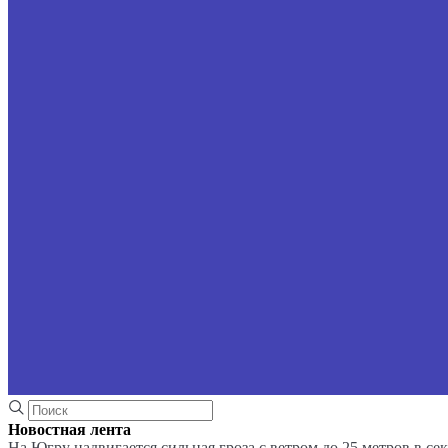
Новостная лента
На Югру надвигается сильная гроза с ветром до 25 метров в се