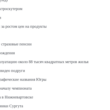
ектроскутером
и
 за ростом цен на продукты
 страховые пенсии
рождения
сплуатацию около 88 тысяч квадратных метров жилья
 видео подруги
графические названия Югры
 началу чемпионата
а в Нижневартовске
ьники Сургута