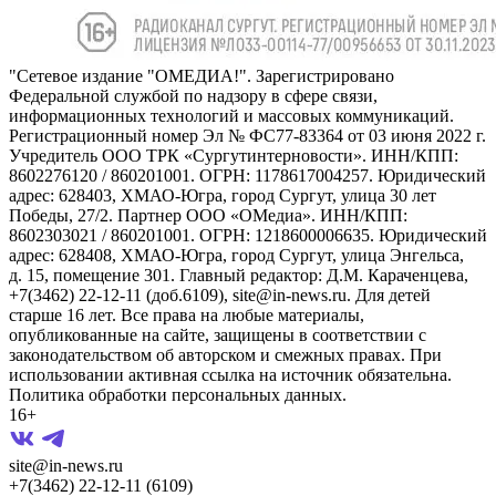
"Сетевое издание "ОМЕДИА!". Зарегистрировано
Федеральной службой по надзору в сфере связи,
информационных технологий и массовых коммуникаций.
Регистрационный номер Эл № ФС77-83364 от 03 июня 2022 г.
Учредитель ООО ТРК «Сургутинтерновости». ИНН/КПП:
8602276120 / 860201001. ОГРН: 1178617004257. Юридический
адрес: 628403, ХМАО-Югра, город Сургут, улица 30 лет
Победы, 27/2. Партнер ООО «ОМедиа». ИНН/КПП:
8602303021 / 860201001. ОГРН: 1218600006635. Юридический
адрес: 628408, ХМАО-Югра, город Сургут, улица Энгельса,
д. 15, помещение 301. Главный редактор: Д.М. Караченцева,
+7(3462) 22-12-11 (доб.6109), site@in-news.ru. Для детей
старше 16 лет. Все права на любые материалы,
опубликованные на сайте, защищены в соответствии с
законодательством об авторском и смежных правах. При
использовании активная ссылка на источник обязательна.
Политика обработки персональных данных.
16+
site@in-news.ru
+7(3462) 22-12-11 (6109)