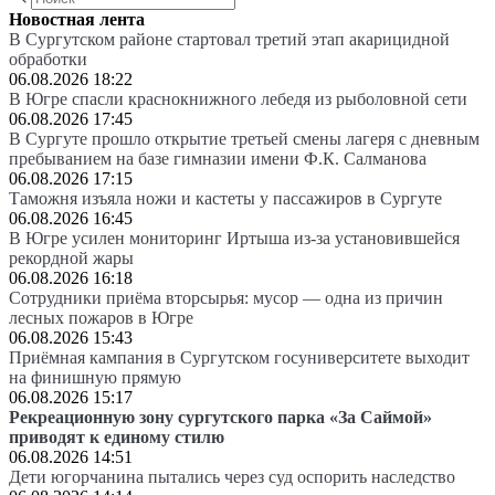
Новостная лента
В Сургутском районе стартовал третий этап акарицидной
обработки
06.08.2026 18:22
В Югре спасли краснокнижного лебедя из рыболовной сети
06.08.2026 17:45
В Сургуте прошло открытие третьей смены лагеря с дневным
пребыванием на базе гимназии имени Ф.К. Салманова
06.08.2026 17:15
Таможня изъяла ножи и кастеты у пассажиров в Сургуте
06.08.2026 16:45
В Югре усилен мониторинг Иртыша из-за установившейся
рекордной жары
06.08.2026 16:18
Сотрудники приёма вторсырья: мусор — одна из причин
лесных пожаров в Югре
06.08.2026 15:43
Приёмная кампания в Сургутском госуниверситете выходит
на финишную прямую
06.08.2026 15:17
Рекреационную зону сургутского парка «За Саймой»
приводят к единому стилю
06.08.2026 14:51
Дети югорчанина пытались через суд оспорить наследство