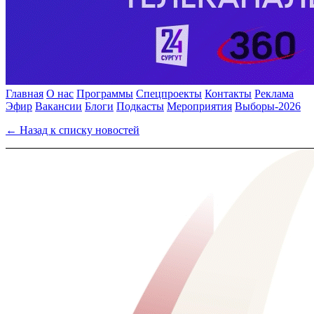
Главная
О нас
Программы
Спецпроекты
Контакты
Реклама
Эфир
Вакансии
Блоги
Подкасты
Мероприятия
Выборы-2026
← Назад к списку новостей