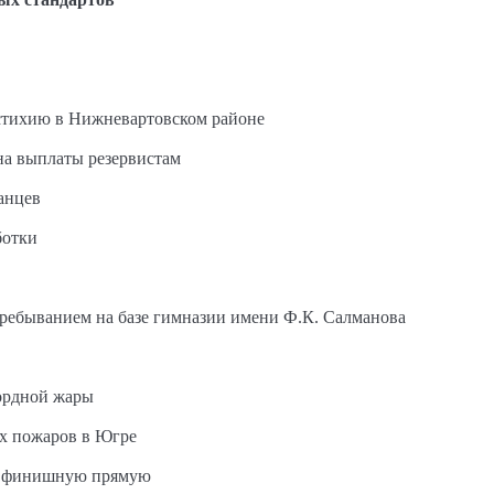
стихию в Нижневартовском районе
на выплаты резервистам
анцев
ботки
пребыванием на базе гимназии имени Ф.К. Салманова
ордной жары
ых пожаров в Югре
на финишную прямую