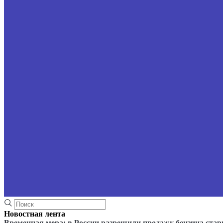
Новостная лента
Временная мера: в России разрешили продажу бензина стар