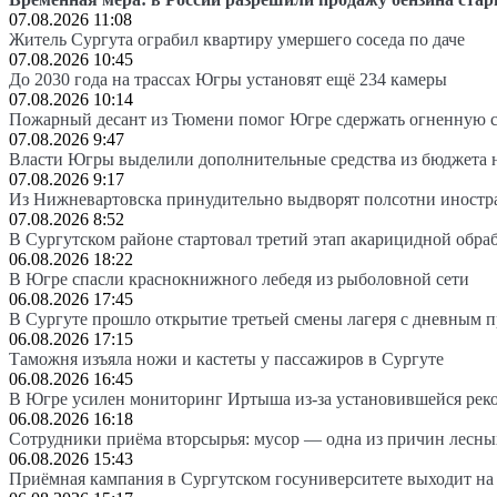
07.08.2026 11:08
Житель Сургута ограбил квартиру умершего соседа по даче
07.08.2026 10:45
До 2030 года на трассах Югры установят ещё 234 камеры
07.08.2026 10:14
Пожарный десант из Тюмени помог Югре сдержать огненную 
07.08.2026 9:47
Власти Югры выделили дополнительные средства из бюджета 
07.08.2026 9:17
Из Нижневартовска принудительно выдворят полсотни иностр
07.08.2026 8:52
В Сургутском районе стартовал третий этап акарицидной обра
06.08.2026 18:22
В Югре спасли краснокнижного лебедя из рыболовной сети
06.08.2026 17:45
В Сургуте прошло открытие третьей смены лагеря с дневным 
06.08.2026 17:15
Таможня изъяла ножи и кастеты у пассажиров в Сургуте
06.08.2026 16:45
В Югре усилен мониторинг Иртыша из-за установившейся рек
06.08.2026 16:18
Сотрудники приёма вторсырья: мусор — одна из причин лесн
06.08.2026 15:43
Приёмная кампания в Сургутском госуниверситете выходит 