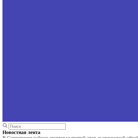
Новостная лента
В Сургутском районе стартовал третий этап акарицидной обра