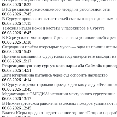
06.08.2026 18:22
В Югре спасли краснокнижного лебедя из рыболовной сети
06.08.2026 17:45
В Сургуте прошло открытие третьей смены лагеря с дневным 
06.08.2026 17:15
Таможня изъяла ножи и кастеты у пассажиров в Сургуте
06.08.2026 16:45
В Югре усилен мониторинг Иртыша из-за установившейся рек
06.08.2026 16:18
Сотрудники приёма вторсырья: мусор — одна из причин лесн
06.08.2026 15:43
Приёмная кампания в Сургутском госуниверситете выходит 
06.08.2026 15:17
Рекреационную зону сургутского парка «За Саймой» привод
06.08.2026 14:51
Дети югорчанина пытались через суд оспорить наследство
06.08.2026 14:14
В Сургуте отремонтировали проезд к детскому саду «Филиппо
06.08.2026 13:45
Медиахолдинг ОМЕДИА! исполнил мечту юного сургутянина
06.08.2026 13:17
В Нижневартовском районе из-за лесных пожаров усиливают 
06.08.2026 12:45
Власти Югры продают недостроенное здание «Газпром перера