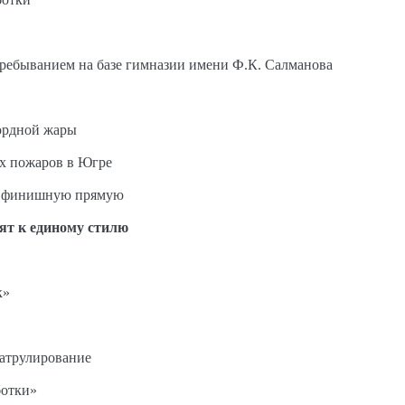
пребыванием на базе гимназии имени Ф.К. Салманова
ордной жары
ых пожаров в Югре
на финишную прямую
ят к единому стилю
к»
патрулирование
ботки»