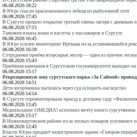
06.08.2026 18:22
В Югре спасли краснокнижного лебедя из рыболовной сети
06.08.2026 17:45
В Сургуте прошло открытие третьей смены лагеря с дневным 
06.08.2026 17:15
Таможня изъяла ножи и кастеты у пассажиров в Сургуте
06.08.2026 16:45
В Югре усилен мониторинг Иртыша из-за установившейся рек
06.08.2026 16:18
Сотрудники приёма вторсырья: мусор — одна из причин лесн
06.08.2026 15:43
Приёмная кампания в Сургутском госуниверситете выходит 
06.08.2026 15:17
Рекреационную зону сургутского парка «За Саймой» привод
06.08.2026 14:51
Дети югорчанина пытались через суд оспорить наследство
06.08.2026 14:14
В Сургуте отремонтировали проезд к детскому саду «Филиппо
06.08.2026 13:45
Медиахолдинг ОМЕДИА! исполнил мечту юного сургутянина
06.08.2026 13:17
В Нижневартовском районе из-за лесных пожаров усиливают 
06.08.2026 12:45
Власти Югры продают недостроенное здание «Газпром перера