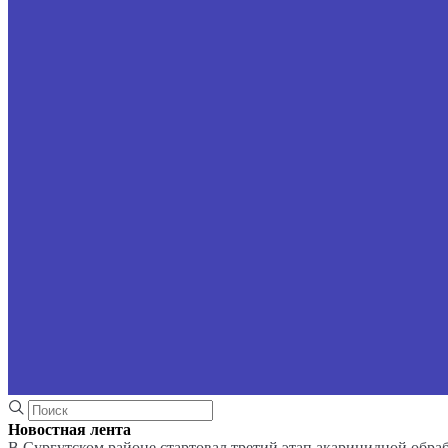
Новостная лента
В Сургутском районе стартовал третий этап акарицидной обра