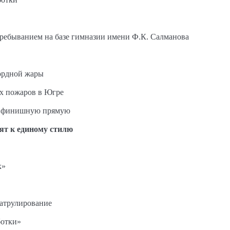
пребыванием на базе гимназии имени Ф.К. Салманова
ордной жары
ых пожаров в Югре
на финишную прямую
ят к единому стилю
к»
патрулирование
ботки»