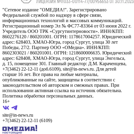
"Сетевое издание "ОМЕДИА!". Зарегистрировано
Федеральной службой по надзору в сфере связи,
информационных технологий и массовых коммуникаций.
Регистрационный номер Эл № ФС77-83364 от 03 июня 2022 г.
Учредитель ООО ТРК «Сургутинтерновости». ИНН/КПП:
8602276120 / 860201001. ОГРН: 1178617004257. Юридический
адрес: 628403, ХМАО-Югра, город Сургут, улица 30 лет
Победы, 27/2. Партнер ООО «ОМедиа». ИНН/КПП:
8602303021 / 860201001. ОГРН: 1218600006635. Юридический
адрес: 628408, ХМАО-Югра, город Сургут, улица Энгельса,
д. 15, помещение 301. Главный редактор: Д.М. Караченцева,
+7(3462) 22-12-11 (доб.6109), site@in-news.ru. Для детей
старше 16 лет. Все права на любые материалы,
опубликованные на сайте, защищены в соответствии с
законодательством об авторском и смежных правах. При
использовании активная ссылка на источник обязательна.
Политика обработки персональных данных.
16+
site@in-news.ru
+7(3462) 22-12-11 (6109)