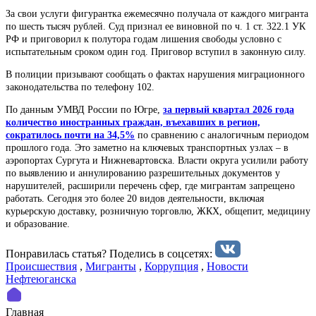
За свои услуги фигурантка ежемесячно получала от каждого мигранта
по шесть тысяч рублей. Суд признал ее виновной по ч. 1 ст. 322.1 УК
РФ и приговорил к полутора годам лишения свободы условно с
испытательным сроком один год. Приговор вступил в законную силу.
В полиции призывают сообщать о фактах нарушения миграционного
законодательства по телефону 102.
По данным УМВД России по Югре,
за первый квартал 2026 года
количество иностранных граждан, въехавших в регион,
сократилось почти на 34,5%
по сравнению с аналогичным периодом
прошлого года. Это заметно на ключевых транспортных узлах – в
аэропортах Сургута и Нижневартовска. Власти округа усилили работу
по выявлению и аннулированию разрешительных документов у
нарушителей, расширили перечень сфер, где мигрантам запрещено
работать. Сегодня это более 20 видов деятельности, включая
курьерскую доставку, розничную торговлю, ЖКХ, общепит, медицину
и образование.
Понравилась статья? Поделиcь в соцсетях:
Происшествия
,
Мигранты
,
Коррупция
,
Новости
Нефтеюганска
Главная