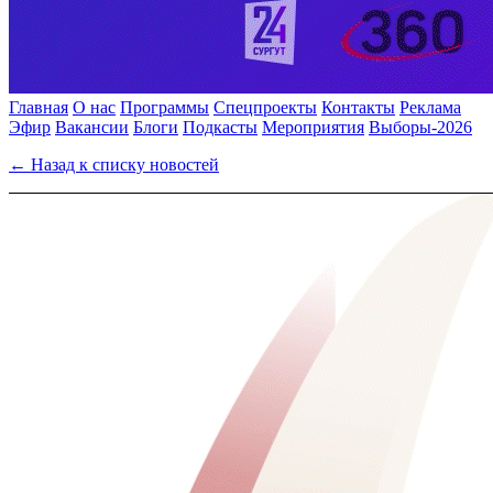
Главная
О нас
Программы
Спецпроекты
Контакты
Реклама
Эфир
Вакансии
Блоги
Подкасты
Мероприятия
Выборы-2026
← Назад к списку новостей