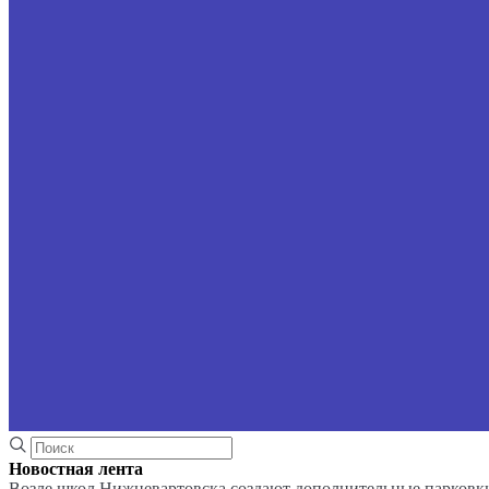
Новостная лента
Возле школ Нижневартовска создают дополнительные парковк