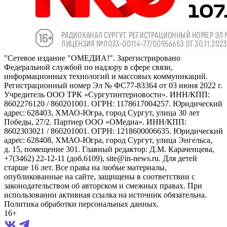
"Сетевое издание "ОМЕДИА!". Зарегистрировано
Федеральной службой по надзору в сфере связи,
информационных технологий и массовых коммуникаций.
Регистрационный номер Эл № ФС77-83364 от 03 июня 2022 г.
Учредитель ООО ТРК «Сургутинтерновости». ИНН/КПП:
8602276120 / 860201001. ОГРН: 1178617004257. Юридический
адрес: 628403, ХМАО-Югра, город Сургут, улица 30 лет
Победы, 27/2. Партнер ООО «ОМедиа». ИНН/КПП:
8602303021 / 860201001. ОГРН: 1218600006635. Юридический
адрес: 628408, ХМАО-Югра, город Сургут, улица Энгельса,
д. 15, помещение 301. Главный редактор: Д.М. Караченцева,
+7(3462) 22-12-11 (доб.6109), site@in-news.ru. Для детей
старше 16 лет. Все права на любые материалы,
опубликованные на сайте, защищены в соответствии с
законодательством об авторском и смежных правах. При
использовании активная ссылка на источник обязательна.
Политика обработки персональных данных.
16+