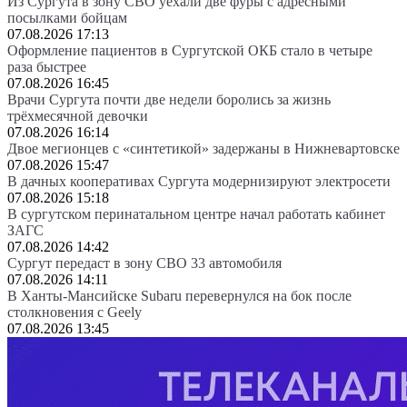
Из Сургута в зону СВО уехали две фуры с адресными
посылками бойцам
07.08.2026 17:13
Оформление пациентов в Сургутской ОКБ стало в четыре
раза быстрее
07.08.2026 16:45
Врачи Сургута почти две недели боролись за жизнь
трёхмесячной девочки
07.08.2026 16:14
Двое мегионцев с «синтетикой» задержаны в Нижневартовске
07.08.2026 15:47
В дачных кооперативах Сургута модернизируют электросети
07.08.2026 15:18
В сургутском перинатальном центре начал работать кабинет
ЗАГС
07.08.2026 14:42
Сургут передаст в зону СВО 33 автомобиля
07.08.2026 14:11
В Ханты-Мансийске Subaru перевернулся на бок после
столкновения с Geely
07.08.2026 13:45