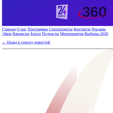
Главная
О нас
Программы
Спецпроекты
Контакты
Реклама
Эфир
Вакансии
Блоги
Подкасты
Мероприятия
Выборы-2026
← Назад к списку новостей