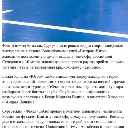
Команды Сургута по игровым видам спорта завершили
Фото: in-news.ru
выступление в сезоне. Волейбольный клуб «Газпром-Югра»
выполнил поставленную цель и вышел в плей-офф российской
Суперлиги c 10 места, однако дальше первого раунда пройти не сумел,
уступив путь в четвертьфинал красноярскому «Енисею».
Баскетболисты «Югры» также выполнили задачу выхода во второй
этап соревнований. Более того, смогли закрепиться на шестой строчке
по итогам всего турнира. Сейчас игроков команды-сенсации турнира
разбирают более богатые клубы. Опубликована информация о
возможных переходах в Ревду Кирилла Будина, Азаматгери Хакунова
и Андрея Печкина.
Сургутский «Факел» дебютировал в элитном дивизионе чемпионата
России по футзалу. Выйти в плей-офф с ходу не получилось. Команда
долго искала свою игру, и нашла ее во второй части сезона после
смены главного тренера. Пришедший Темур Алекберов и ряд игроков