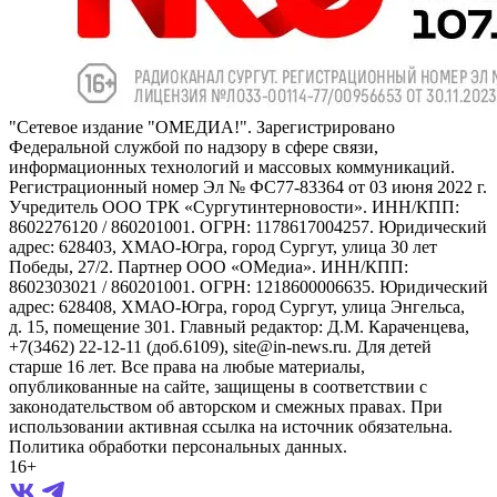
"Сетевое издание "ОМЕДИА!". Зарегистрировано
Федеральной службой по надзору в сфере связи,
информационных технологий и массовых коммуникаций.
Регистрационный номер Эл № ФС77-83364 от 03 июня 2022 г.
Учредитель ООО ТРК «Сургутинтерновости». ИНН/КПП:
8602276120 / 860201001. ОГРН: 1178617004257. Юридический
адрес: 628403, ХМАО-Югра, город Сургут, улица 30 лет
Победы, 27/2. Партнер ООО «ОМедиа». ИНН/КПП:
8602303021 / 860201001. ОГРН: 1218600006635. Юридический
адрес: 628408, ХМАО-Югра, город Сургут, улица Энгельса,
д. 15, помещение 301. Главный редактор: Д.М. Караченцева,
+7(3462) 22-12-11 (доб.6109), site@in-news.ru. Для детей
старше 16 лет. Все права на любые материалы,
опубликованные на сайте, защищены в соответствии с
законодательством об авторском и смежных правах. При
использовании активная ссылка на источник обязательна.
Политика обработки персональных данных.
16+