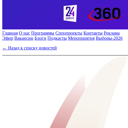
Главная
О нас
Программы
Спецпроекты
Контакты
Реклама
Эфир
Вакансии
Блоги
Подкасты
Мероприятия
Выборы-2026
← Назад к списку новостей