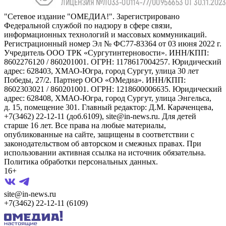
"Сетевое издание "ОМЕДИА!". Зарегистрировано
Федеральной службой по надзору в сфере связи,
информационных технологий и массовых коммуникаций.
Регистрационный номер Эл № ФС77-83364 от 03 июня 2022 г.
Учредитель ООО ТРК «Сургутинтерновости». ИНН/КПП:
8602276120 / 860201001. ОГРН: 1178617004257. Юридический
адрес: 628403, ХМАО-Югра, город Сургут, улица 30 лет
Победы, 27/2. Партнер ООО «ОМедиа». ИНН/КПП:
8602303021 / 860201001. ОГРН: 1218600006635. Юридический
адрес: 628408, ХМАО-Югра, город Сургут, улица Энгельса,
д. 15, помещение 301. Главный редактор: Д.М. Караченцева,
+7(3462) 22-12-11 (доб.6109), site@in-news.ru. Для детей
старше 16 лет. Все права на любые материалы,
опубликованные на сайте, защищены в соответствии с
законодательством об авторском и смежных правах. При
использовании активная ссылка на источник обязательна.
Политика обработки персональных данных.
16+
site@in-news.ru
+7(3462) 22-12-11 (6109)