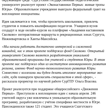
окружающей среде. Сургутский государственный педагогический
университет реализует проект «Эконаставники Первых: живые тропы
Югры». Образовательное учреждение выиграло федеральный грант на
воплощение инициативы.
Идея заключается в том, чтобы просветить школьников, привлечь
студентов и повысить квалификацию педагогов. Учащиеся вузов
создадут в ходе онлайн-курсов на платформе «Академия наставников
Сколково» интерактивные маршруты в рекреационных зонах Сургута,
Нижневартовска и Ханты-Мансийска.
«Мы начали работать достаточно интересной и слаженной
командой, нас в этом проекте поддержал фонд Сколково. Открытый
университет Сколково является разработчиком уникальной
образовательной программы для учителей и студентов Югры. В этом
проекте нас поддержал один из институтов инновационного развития
региона, именно Фонд научно-технологического развития Югры.
Совместно с коллегами мы будем делать итоговое мероприятие эко-
слёт, куда планируем пригласить специалистов в этой сфере»,
-
рассказала проректор по научной работе СурГПУ Ольга Власова.
Проект реализуется при поддержке общероссийского «Движения
Первых». Приступили к воплощению идеи с начала апреля. 246
учителей округа уже вовлечены в уникальную образовательную
программу, разработанную с учётом специфики местности в Югре.
Присоединился также 121 студент. Это учащиеся Сургутского