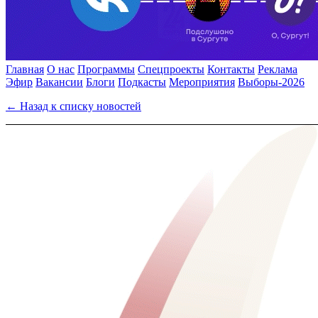
Главная
О нас
Программы
Спецпроекты
Контакты
Реклама
Эфир
Вакансии
Блоги
Подкасты
Мероприятия
Выборы-2026
← Назад к списку новостей