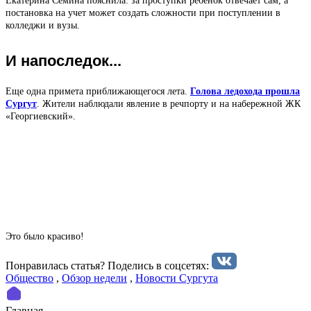
Екатерина Семина пояснила: за проступки ребенок отвечает сам, а
постановка на учет может создать сложности при поступлении в
колледжи и вузы.
И напоследок...
Еще одна примета приближающегося лета.
Голова ледохода прошла
Сургут
. Жители наблюдали явление в речпорту и на набережной ЖК
«Георгиевский».
Это было красиво!
Понравилась статья? Поделиcь в соцсетях:
Общество
,
Обзор недели
,
Новости Сургута
Главная