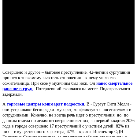
Совершено и другое – бытовое преступление. 42-летний сургутянин
пришел к знакомому выяснять отношения – к нему ушла его
сожительница. При себе у мужчины был нож. Он
нанес смертельное
ранение в грудь
. Потерпевший скончался на месте. Подозреваемого
задержали.
А
торговые центры кошмарят подростки
. В «Сургут Сити Молле»
они устраивают беспорядки: мусорят, конфликтуют с посетителями и
сотрудниками. Конечно, не всегда речь идет о преступления, но, по
данным отдела по делам несовершеннолетних, за первый квартал 2026
года в городе совершено 17 преступлений с участием детей. 82% из
них – имущественного характера, 47% – кражи. Инспектор ОДН