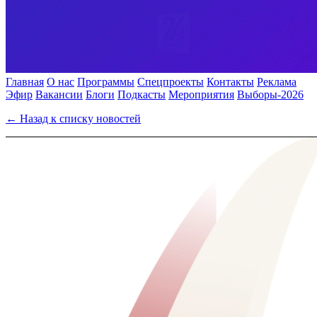
Главная
О нас
Программы
Спецпроекты
Контакты
Реклама
Эфир
Вакансии
Блоги
Подкасты
Мероприятия
Выборы-2026
← Назад к списку новостей