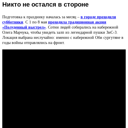
Никто не остался в стороне
Подготовка к празднику началась за месяц –
в городе проходили
субботники
. С 1 по 8 мая
проходила традиционная акция
«Полуденный выстрел»
. Сотни людей собирались на набережной
Олега Марчука, чтобы увидеть залп из легендарной пушки ЗиС-3.
Локация выбрана неслучайно: именно с набережной Оби сургутяне в
годы войны отправлялись на фронт.