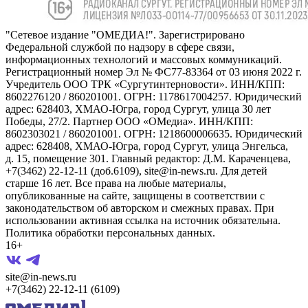
"Сетевое издание "ОМЕДИА!". Зарегистрировано
Федеральной службой по надзору в сфере связи,
информационных технологий и массовых коммуникаций.
Регистрационный номер Эл № ФС77-83364 от 03 июня 2022 г.
Учредитель ООО ТРК «Сургутинтерновости». ИНН/КПП:
8602276120 / 860201001. ОГРН: 1178617004257. Юридический
адрес: 628403, ХМАО-Югра, город Сургут, улица 30 лет
Победы, 27/2. Партнер ООО «ОМедиа». ИНН/КПП:
8602303021 / 860201001. ОГРН: 1218600006635. Юридический
адрес: 628408, ХМАО-Югра, город Сургут, улица Энгельса,
д. 15, помещение 301. Главный редактор: Д.М. Караченцева,
+7(3462) 22-12-11 (доб.6109), site@in-news.ru. Для детей
старше 16 лет. Все права на любые материалы,
опубликованные на сайте, защищены в соответствии с
законодательством об авторском и смежных правах. При
использовании активная ссылка на источник обязательна.
Политика обработки персональных данных.
16+
site@in-news.ru
+7(3462) 22-12-11 (6109)