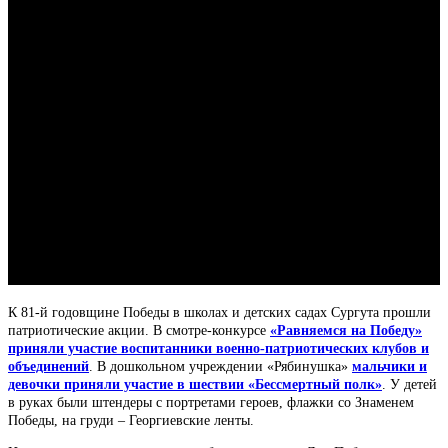
К 81-й годовщине Победы в школах и детских садах Сургута прошли
патриотические акции. В смотре-конкурсе
«Равняемся на Победу»
приняли участие воспитанники военно-патриотических клубов и
объединений
. В дошкольном учреждении «Рябинушка»
мальчики и
девочки приняли участие в шествии «Бессмертный полк»
. У детей
в руках были штендеры с портретами героев, флажки со Знаменем
Победы, на груди – Георгиевские ленты.