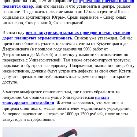
пространства. Так, в 25 микрорайоне
перед технологической школой
появится сквер
. Как его назвать и что установить в центре, решают
горожане. Предложить название можно до 12 мая в группе «Школа
социальных архитекторов Югры». Среди вариантов – Сквер юных
инженеров, Сквер знаний, Сквер открытий.
В этом году
шесть внутриквартальных проездов и семь участков
дорог планируют отремонтировать
. Список уже утвержден. Сейчас
предстоит обновить участок проспекта Ленина от Кукуевицкого до
Дзержинского (в прошлом году закончили 90% работ от
Дзержинского до Майской) и развязку у памятника основателям до
перекрестка с Университетской. Там также отремонтируют тротуары,
парковки и обустроят велодорожку. Подрядчики, выполнившие работу
некачественно, должны будут устранить дефекты за свой счет. Кстати,
депутаты предложили публиковать планы ремонта дорог в открытом
доступе.
Зачастую комфортнее становится там, где просто убрали что-то
ненужное. Со стоянки на улице Университетская
начали
эвакуировать автомобили
. Жители жаловались, что машины и
прицепы стоят долго, мешая посетителям медицинских учреждений.
За первое нарушение – штраф от 1000 до 1500 рублей, плюс оплата
эвакуатора и штрафстоянки.