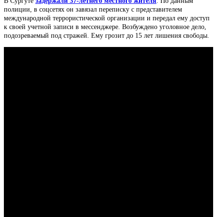
В Сургуте
задержали 37-летнего местного жителя
. По данным
полиции, в соцсетях он завязал переписку с представителем
международной террористической организации и передал ему доступ
к своей учетной записи в мессенджере. Возбуждено уголовное дело,
подозреваемый под стражей. Ему грозит до 15 лет лишения свободы.