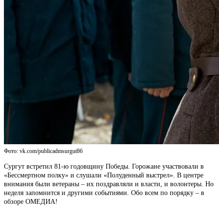
Фото: vk.com/publicadmsurgut86
Сургут встретил 81-ю годовщину Победы. Горожане участвовали в
«Бессмертном полку» и слушали «Полуденный выстрел». В центре
внимания были ветераны – их поздравляли и власти, и волонтеры. Но
неделя запомнится и другими событиями. Обо всем по порядку – в
обзоре ОМЕДИА!